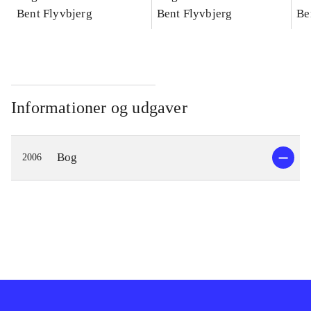
konkretes videnskab
Bent Flyvbjerg
konkretes videnskab
Bent Flyvbjerg
ko
Be
Informationer og udgaver
Bog
2006