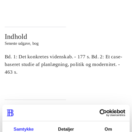
...
...
Indhold
Seneste udgave, bog
Bd. 1: Det konkretes videnskab. - 177 s. Bd. 2: Et case-
baseret studie af planlægning, politik og modernitet. -
463 s.
Tidsskrift
Artiklen er en del af
Samtykke
Detaljer
Om