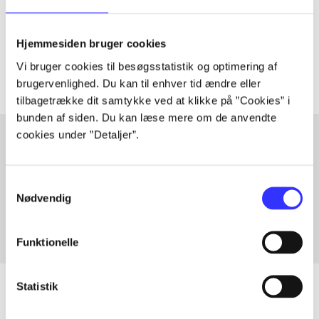
lorem ipsum dolor sit amet ...
Tidsskrift
Hjemmesiden bruger cookies
Artiklerne i
handler ofte om
Vi bruger cookies til besøgsstatistik og optimering af
brugervenlighed. Du kan til enhver tid ændre eller
tilbagetrække dit samtykke ved at klikke på ”Cookies” i
bunden af siden. Du kan læse mere om de anvendte
cookies under ”Detaljer”.
Artikler med samme emner
Samtykkevalg
Fra
Nødvendig
Funktionelle
Statistik