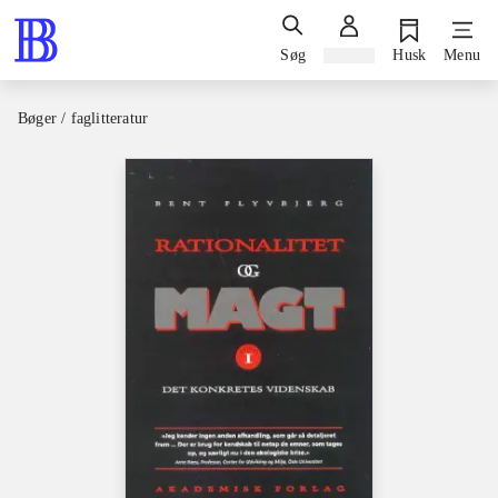
Søg
Log ind
Husk
Menu
Bøger / faglitteratur