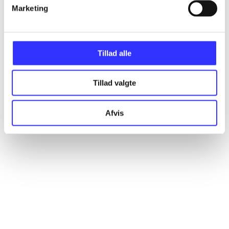
Artikler
Marketing
Alle registrerede artikler fordelt på udgivelser
Tillad alle
...
Tillad valgte
...
Afvis
...
...
...