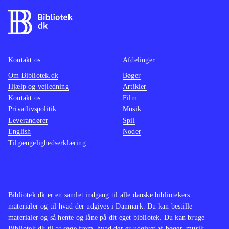
Kontakt os
Afdelinger
Om Bibliotek.dk
Bøger
Hjælp og vejledning
Artikler
Kontakt os
Film
Privatlivspolitik
Musik
Leverandører
Spil
English
Noder
Tilgængelighedserklæring
Bibliotek.dk er en samlet indgang til alle danske bibliotekers
materialer og til hvad der udgives i Danmark. Du kan bestille
materialer og så hente og låne på dit eget bibliotek. Du kan bruge
Bibliotek.dk til at søge frem, hvad der er udgivet af bøger, musik,