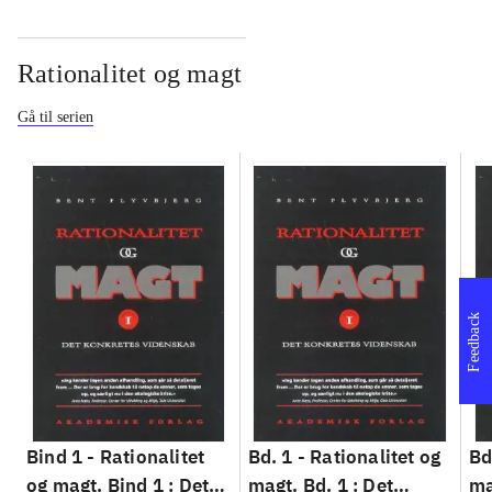
Rationalitet og magt
Gå til serien
Feedback
Bind 1 -
Rationalitet
Bd. 1 -
Rationalitet og
Bd
og magt. Bind 1 : Det
magt. Bd. 1 : Det
ma