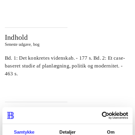
...
...
Indhold
Seneste udgave, bog
Bd. 1: Det konkretes videnskab. - 177 s. Bd. 2: Et case-
baseret studie af planlægning, politik og modernitet. -
463 s.
Tidsskrift
Artiklen er en del af
Samtykke
Detaljer
Om