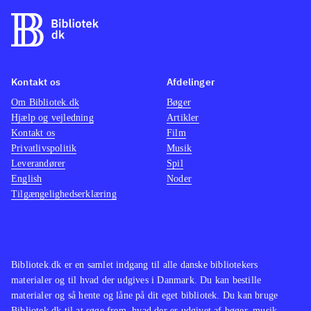
Kontakt os
Afdelinger
Om Bibliotek.dk
Bøger
Hjælp og vejledning
Artikler
Kontakt os
Film
Privatlivspolitik
Musik
Leverandører
Spil
English
Noder
Tilgængelighedserklæring
Bibliotek.dk er en samlet indgang til alle danske bibliotekers
materialer og til hvad der udgives i Danmark. Du kan bestille
materialer og så hente og låne på dit eget bibliotek. Du kan bruge
Bibliotek.dk til at søge frem, hvad der er udgivet af bøger, musik,