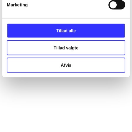
Artikler
Marketing
Alle registrerede artikler fordelt på udgivelser
Tillad alle
...
Tillad valgte
...
Afvis
...
...
...