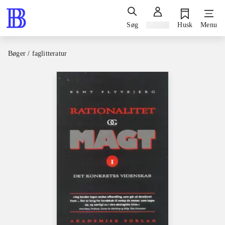
Søg
Log ind
Husk
Menu
Bøger / faglitteratur