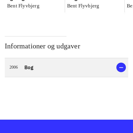
konkretes videnskab
konkretes videnskab
ko
Bent Flyvbjerg
Bent Flyvbjerg
Be
Informationer og udgaver
Bog
2006