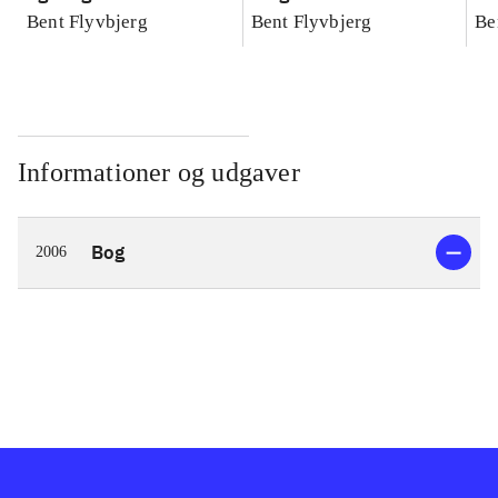
konkretes videnskab
konkretes videnskab
ko
Bent Flyvbjerg
Bent Flyvbjerg
Be
Informationer og udgaver
Bog
2006