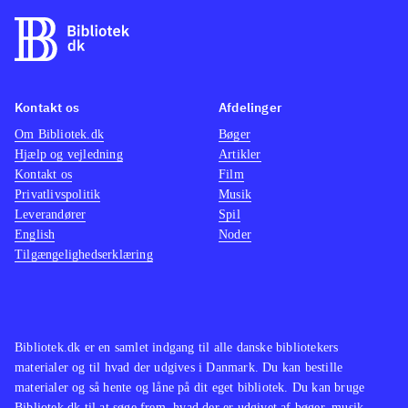
Kontakt os
Afdelinger
Om Bibliotek.dk
Bøger
Hjælp og vejledning
Artikler
Kontakt os
Film
Privatlivspolitik
Musik
Leverandører
Spil
English
Noder
Tilgængelighedserklæring
Bibliotek.dk er en samlet indgang til alle danske bibliotekers
materialer og til hvad der udgives i Danmark. Du kan bestille
materialer og så hente og låne på dit eget bibliotek. Du kan bruge
Bibliotek.dk til at søge frem, hvad der er udgivet af bøger, musik,