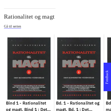
Rationalitet og magt
Gå til serien
Feedback
Bind 1 -
Rationalitet
Bd. 1 -
Rationalitet og
Bd
og magt. Bind 1 : Det
magt. Bd. 1 : Det
ma