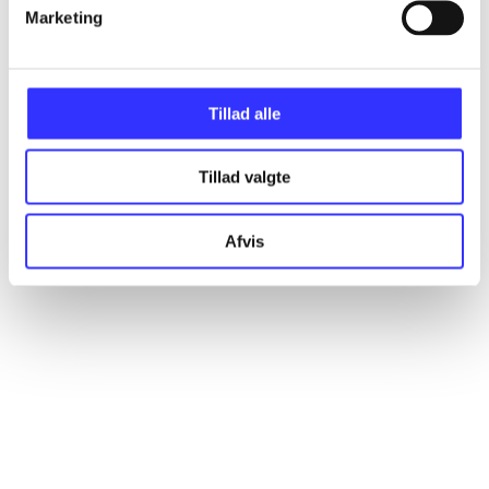
Artikler
Marketing
Alle registrerede artikler fordelt på udgivelser
Tillad alle
...
Tillad valgte
...
Afvis
...
...
...