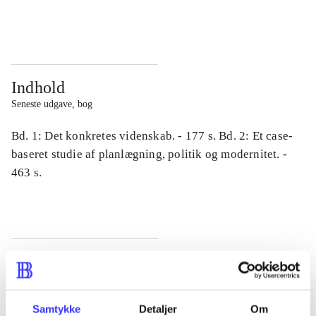
...
...
Indhold
Seneste udgave, bog
Bd. 1: Det konkretes videnskab. - 177 s. Bd. 2: Et case-
baseret studie af planlægning, politik og modernitet. -
463 s.
Tidsskrift
Artiklen er en del af
Samtykke
Detaljer
Om