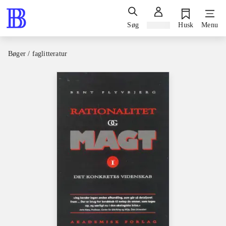
Søg
Log ind
Husk
Menu
Bøger / faglitteratur