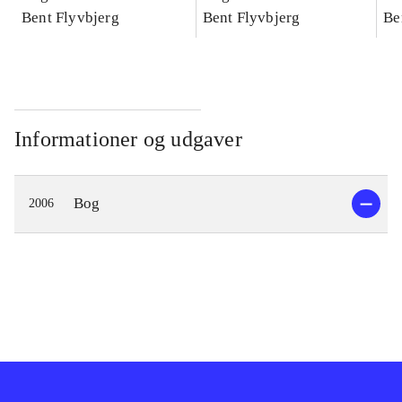
konkretes videnskab
Bent Flyvbjerg
konkretes videnskab
Bent Flyvbjerg
ko
Be
Informationer og udgaver
Bog
2006