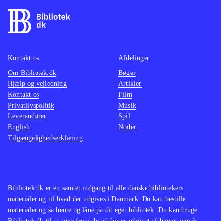
Kontakt os
Afdelinger
Om Bibliotek.dk
Bøger
Hjælp og vejledning
Artikler
Kontakt os
Film
Privatlivspolitik
Musik
Leverandører
Spil
English
Noder
Tilgængelighedserklæring
Bibliotek.dk er en samlet indgang til alle danske bibliotekers
materialer og til hvad der udgives i Danmark. Du kan bestille
materialer og så hente og låne på dit eget bibliotek. Du kan bruge
Bibliotek.dk til at søge frem, hvad der er udgivet af bøger, musik,