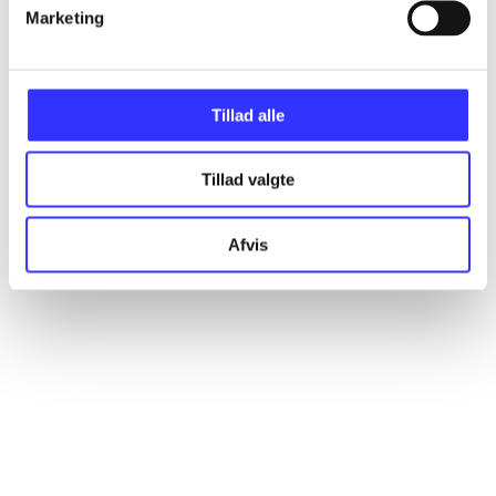
Artikler
Marketing
Alle registrerede artikler fordelt på udgivelser
Tillad alle
...
Tillad valgte
...
Afvis
...
...
...