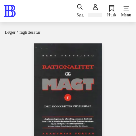
Søg
Log ind
Husk
Menu
Bøger / faglitteratur