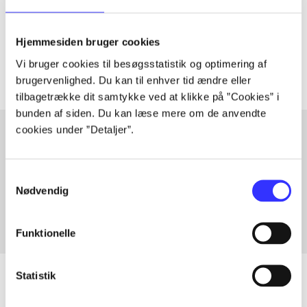
lorem ipsum dolor sit amet ...
Tidsskrift
Hjemmesiden bruger cookies
Artiklerne i
handler ofte om
Vi bruger cookies til besøgsstatistik og optimering af
brugervenlighed. Du kan til enhver tid ændre eller
tilbagetrække dit samtykke ved at klikke på ”Cookies” i
bunden af siden. Du kan læse mere om de anvendte
cookies under ”Detaljer”.
Artikler med samme emner
Samtykkevalg
Fra
Nødvendig
Funktionelle
Statistik