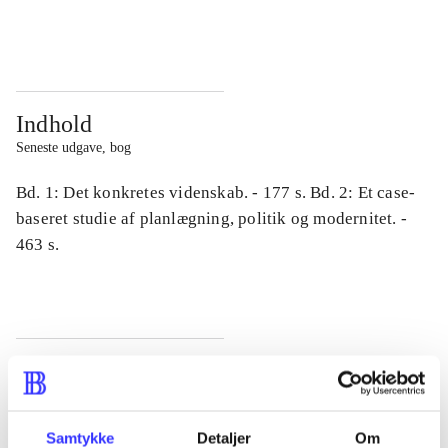
...
...
Indhold
Seneste udgave, bog
Bd. 1: Det konkretes videnskab. - 177 s. Bd. 2: Et case-
baseret studie af planlægning, politik og modernitet. -
463 s.
Tidsskrift
Artiklen er en del af
Samtykke
Detaljer
Om