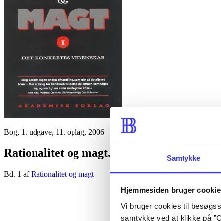
Bog, 1. udgave, 11. oplag, 2006
Rationalitet og magt. Bd. 1 : Det konkrete
Samtykke
Bd. 1 af
Rationalitet og magt
Hjemmesiden bruger cookie
Vi bruger cookies til besøgsst
samtykke ved at klikke på ”C