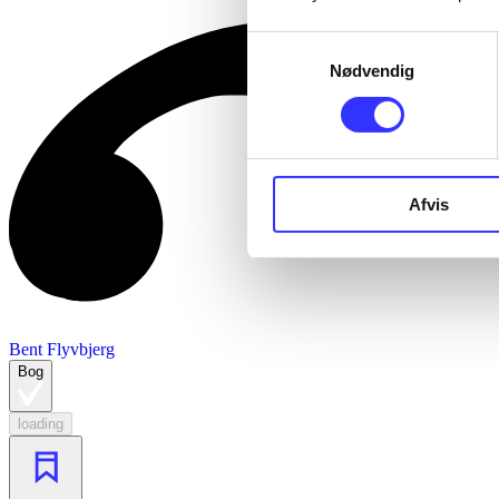
Samtykkevalg
Nødvendig
Afvis
Bent Flyvbjerg
Bog
loading