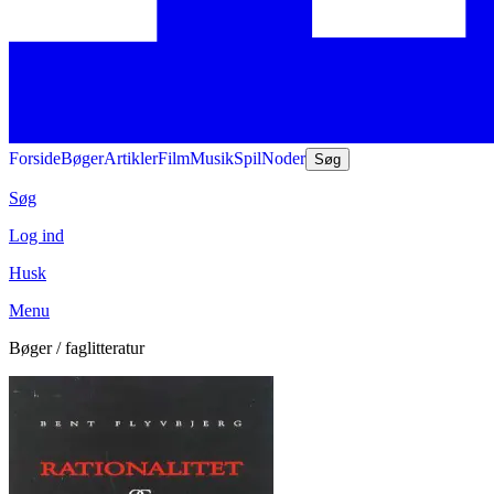
Forside
Bøger
Artikler
Film
Musik
Spil
Noder
Søg
Søg
Log ind
Husk
Menu
Bøger / faglitteratur