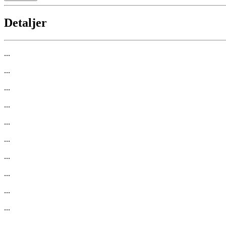
Detaljer
...
...
...
...
...
...
...
...
...
...
...