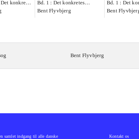
 Det konkretes
Bd. 1 : Det konkretes
Bd. 1 : Det ko
g
videnskab
Bent Flyvbjerg
videnskab
Bent Flyvbjer
Bog
Bent Flyvbjerg
en samlet indgang til alle danske
Kontakt os