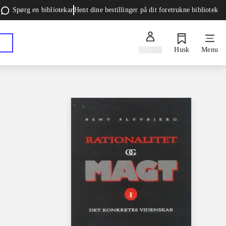
Spørg en bibliotekar
Hent dine bestillinger på dit foretrukne bibliotek
Log ind
Husk
Menu