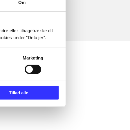
Om
dre eller tilbagetrække dit
okies under ”Detaljer”.
Marketing
Tillad alle