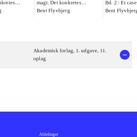
nkretes
magt. Det konkretes
Bd. 2 : Et cas
g
videnskab. Bind 1
Bent Flyvbjerg
studie af plan
Bent Flyvbjer
politik og mod
Akademisk forlag, 1. udgave, 11.
oplag
Afdelinger