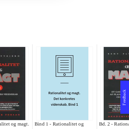
Feedback
litet og magt.
Bind 1 -
Rationalitet og
Bd. 2 -
Rationa