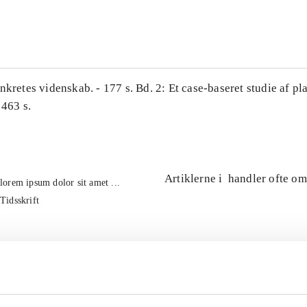
...
nkretes videnskab. - 177 s. Bd. 2: Et case-baseret studie af pl
 463 s.
Artiklerne i
handler ofte om
lorem ipsum dolor sit amet ...
Tidsskrift