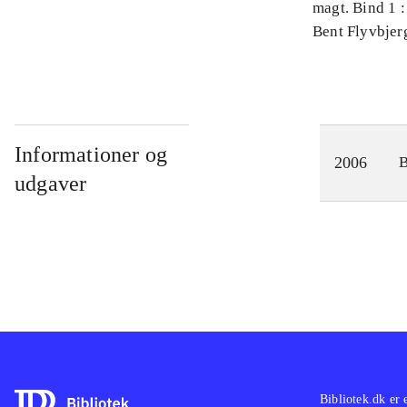
magt. Bind 1 :
videnskab
Bent Flyvbjer
Informationer og
2006
udgaver
Bibliotek.dk er 