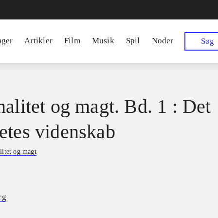
øger
Artikler
Film
Musik
Spil
Noder
Søg
nalitet og magt. Bd. 1 : Det
etes videnskab
litet og magt
rg