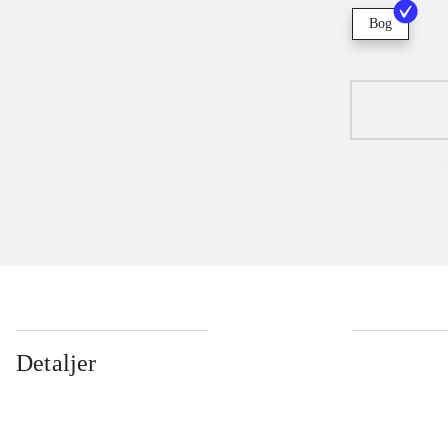
Bog
Detaljer
...
...
...