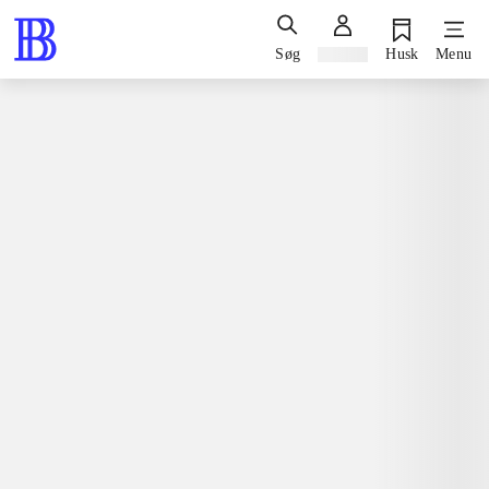
Søg
Log ind
Husk
Menu
Bøger / faglitteratur