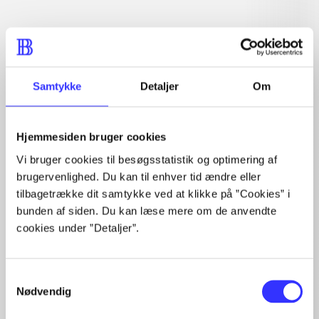
Artiklen er en del af
lorem ipsum dolor sit amet ...
Tidsskrift
Samtykke
Detaljer
Om
Artiklerne i
handler ofte om
Hjemmesiden bruger cookies
Vi bruger cookies til besøgsstatistik og optimering af
brugervenlighed. Du kan til enhver tid ændre eller
tilbagetrække dit samtykke ved at klikke på ”Cookies” i
Artikler med samme emner
bunden af siden. Du kan læse mere om de anvendte
cookies under ”Detaljer”.
Fra
Samtykkevalg
Nødvendig