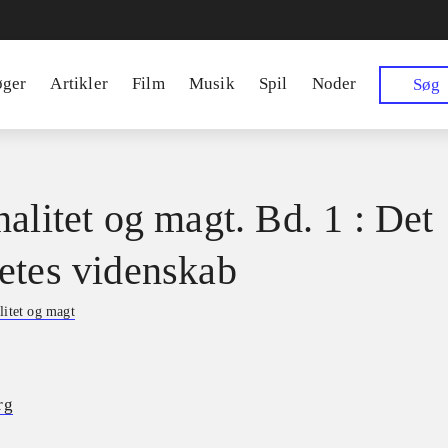
øger
Artikler
Film
Musik
Spil
Noder
Søg
nalitet og magt. Bd. 1 : Det
etes videnskab
litet og magt
rg