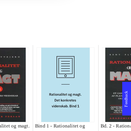
Feedback
litet og magt.
Bind 1 -
Rationalitet og
Bd. 2 -
Rationa