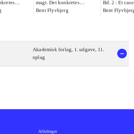
nkretes
magt. Det konkretes
Bd. 2 : Et cas
g
videnskab. Bind 1
Bent Flyvbjerg
studie af plan
Bent Flyvbjer
politik og mod
Akademisk forlag, 1. udgave, 11.
oplag
Afdelinger