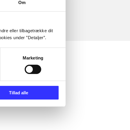
Om
dre eller tilbagetrække dit
okies under ”Detaljer”.
Marketing
Tillad alle