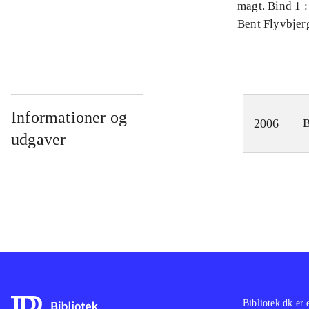
magt. Bind 1 :
videnskab
Bent Flyvbjer
Informationer og
2006
udgaver
Bibliotek.dk er 