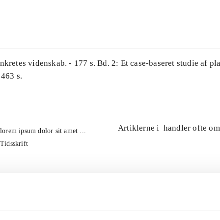
...
nkretes videnskab. - 177 s. Bd. 2: Et case-baseret studie af pl
 463 s.
Artiklerne i
handler ofte om
lorem ipsum dolor sit amet ...
Tidsskrift