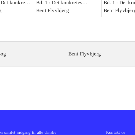
 Det konkretes
Bd. 1 : Det konkretes
Bd. 1 : Det ko
g
videnskab
Bent Flyvbjerg
videnskab
Bent Flyvbjer
Bog
Bent Flyvbjerg
en samlet indgang til alle danske
Kontakt os