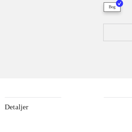
Bog
Detaljer
...
...
...