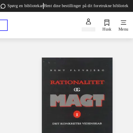
Spørg en bibliotekar
Hent dine bestillinger på dit foretrukne bibliotek
Log ind
Husk
Menu