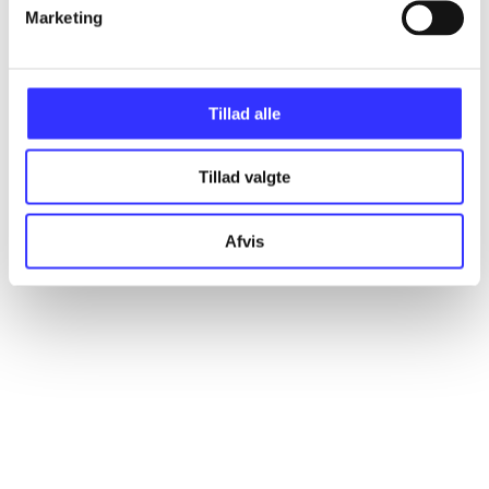
Artikler
Marketing
Alle registrerede artikler fordelt på udgivelser
Tillad alle
...
Tillad valgte
...
Afvis
...
...
...