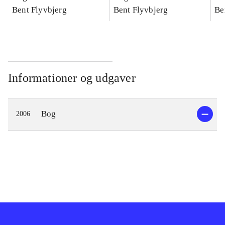
konkretes videnskab
Bent Flyvbjerg
konkretes videnskab
Bent Flyvbjerg
ko
Be
Informationer og udgaver
Bog
2006