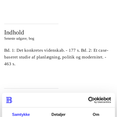
...
...
Indhold
Seneste udgave, bog
Bd. 1: Det konkretes videnskab. - 177 s. Bd. 2: Et case-
baseret studie af planlægning, politik og modernitet. -
463 s.
Tidsskrift
Artiklen er en del af
Samtykke
Detaljer
Om