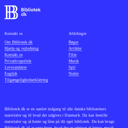
Kontakt os
Afdelinger
Om Bibliotek.dk
Bøger
Hjælp og vejledning
Artikler
Kontakt os
Film
Privatlivspolitik
Musik
Leverandører
Spil
English
Noder
Tilgængelighedserklæring
Bibliotek.dk er en samlet indgang til alle danske bibliotekers
materialer og til hvad der udgives i Danmark. Du kan bestille
materialer og så hente og låne på dit eget bibliotek. Du kan bruge
Bibliotek.dk til at søge frem, hvad der er udgivet af bøger, musik,