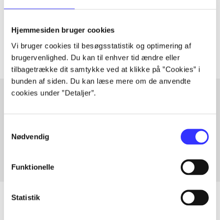
lorem ipsum dolor sit amet ...
Tidsskrift
Hjemmesiden bruger cookies
Artiklerne i
handler ofte om
Vi bruger cookies til besøgsstatistik og optimering af
brugervenlighed. Du kan til enhver tid ændre eller
tilbagetrække dit samtykke ved at klikke på ”Cookies” i
bunden af siden. Du kan læse mere om de anvendte
cookies under ”Detaljer”.
Artikler med samme emner
Samtykkevalg
Fra
Nødvendig
Funktionelle
Statistik