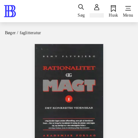
Søg
Log ind
Husk
Menu
Bøger / faglitteratur