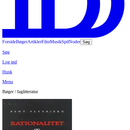
Forside
Bøger
Artikler
Film
Musik
Spil
Noder
Søg
Søg
Log ind
Husk
Menu
Bøger / faglitteratur