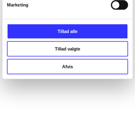
Artikler
Marketing
Alle registrerede artikler fordelt på udgivelser
Tillad alle
...
Tillad valgte
...
Afvis
...
...
...