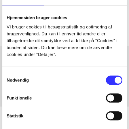
lorem ipsum dolor sit amet ...
Tidsskrift
Hjemmesiden bruger cookies
Artiklerne i
handler ofte om
Vi bruger cookies til besøgsstatistik og optimering af
brugervenlighed. Du kan til enhver tid ændre eller
tilbagetrække dit samtykke ved at klikke på ”Cookies” i
bunden af siden. Du kan læse mere om de anvendte
cookies under ”Detaljer”.
Artikler med samme emner
Samtykkevalg
Fra
Nødvendig
Funktionelle
Statistik