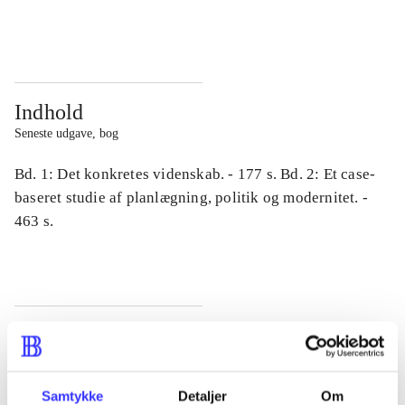
...
...
Indhold
Seneste udgave, bog
Bd. 1: Det konkretes videnskab. - 177 s. Bd. 2: Et case-
baseret studie af planlægning, politik og modernitet. -
463 s.
Tidsskrift
Artiklen er en del af
Samtykke
Detaljer
Om