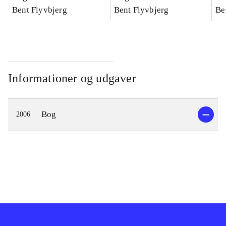
konkretes videnskab
Bent Flyvbjerg
konkretes videnskab
Bent Flyvbjerg
ko
Be
Informationer og udgaver
Bog
2006