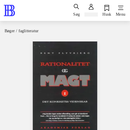
Søg
Log ind
Husk
Menu
Bøger / faglitteratur