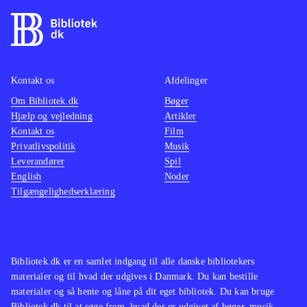
Kontakt os
Afdelinger
Om Bibliotek.dk
Bøger
Hjælp og vejledning
Artikler
Kontakt os
Film
Privatlivspolitik
Musik
Leverandører
Spil
English
Noder
Tilgængelighedserklæring
Bibliotek.dk er en samlet indgang til alle danske bibliotekers
materialer og til hvad der udgives i Danmark. Du kan bestille
materialer og så hente og låne på dit eget bibliotek. Du kan bruge
Bibliotek.dk til at søge frem, hvad der er udgivet af bøger, musik,