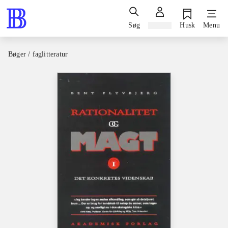
Søg
Log ind
Husk
Menu
Bøger / faglitteratur