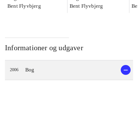
konkretes videnskab
Bent Flyvbjerg
konkretes videnskab
Bent Flyvbjerg
ko
Be
Informationer og udgaver
Bog
2006