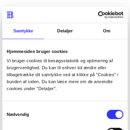
...
...
Samtykke
Detaljer
Om
Indhold
Seneste udgave, bog
Hjemmesiden bruger cookies
Bd. 1: Det konkretes videnskab. - 177 s. Bd. 2: Et case-
Vi bruger cookies til besøgsstatistik og optimering af
baseret studie af planlægning, politik og modernitet. -
brugervenlighed. Du kan til enhver tid ændre eller
463 s.
tilbagetrække dit samtykke ved at klikke på ”Cookies” i
bunden af siden. Du kan læse mere om de anvendte
cookies under ”Detaljer”.
Tidsskrift
Samtykkevalg
Nødvendig
Artiklen er en del af