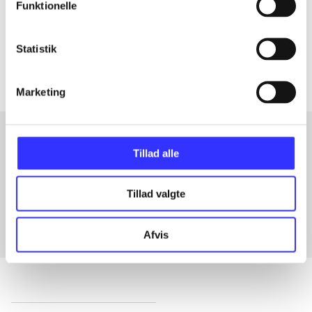
Funktionelle
lorem ipsum dolor sit amet ...
Tidsskrift
Artiklerne i
handler ofte om
Statistik
Marketing
Tillad alle
Artikler med samme emner
Fra
Tillad valgte
Afvis