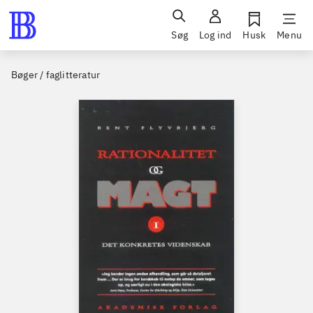
Søg
Log ind
Husk
Menu
Bøger / faglitteratur