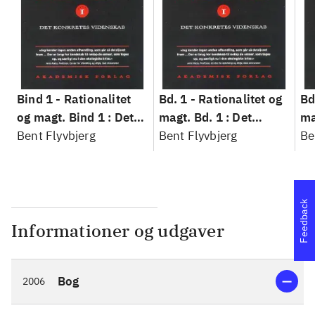
Bind 1 -
Rationalitet
Bd. 1 -
Rationalitet og
Bd
og magt. Bind 1 : Det
magt. Bd. 1 : Det
ma
konkretes videnskab
Bent Flyvbjerg
konkretes videnskab
Bent Flyvbjerg
ko
Be
Feedback
Informationer og udgaver
Bog
2006