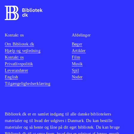
Kontakt os
Afdelinger
Om Bibliotek.dk
Bøger
Hjælp og vejledning
Artikler
Kontakt os
Film
Privatlivspolitik
Musik
Leverandører
Spil
English
Noder
Tilgængelighedserklæring
Bibliotek.dk er en samlet indgang til alle danske bibliotekers
materialer og til hvad der udgives i Danmark. Du kan bestille
materialer og så hente og låne på dit eget bibliotek. Du kan bruge
Bibliotek.dk til at søge frem, hvad der er udgivet af bøger, musik,