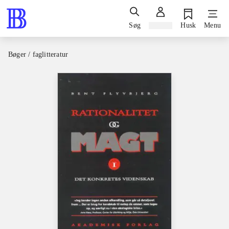
Søg
Log ind
Husk
Menu
Bøger / faglitteratur