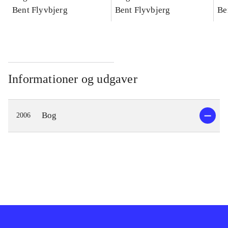
konkretes videnskab
Bent Flyvbjerg
konkretes videnskab
Bent Flyvbjerg
ko
Be
Informationer og udgaver
Bog
2006