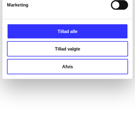
Artikler
Marketing
Alle registrerede artikler fordelt på udgivelser
Tillad alle
...
Tillad valgte
...
Afvis
...
...
...