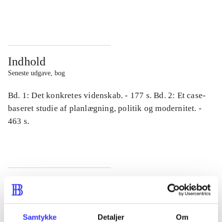
...
...
Indhold
Seneste udgave, bog
Bd. 1: Det konkretes videnskab. - 177 s. Bd. 2: Et case-
baseret studie af planlægning, politik og modernitet. -
463 s.
Tidsskrift
Artiklen er en del af
Samtykke
Detaljer
Om