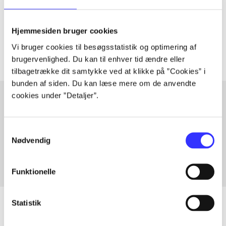
lorem ipsum dolor sit amet ...
Tidsskrift
Hjemmesiden bruger cookies
Artiklerne i
handler ofte om
Vi bruger cookies til besøgsstatistik og optimering af
brugervenlighed. Du kan til enhver tid ændre eller
tilbagetrække dit samtykke ved at klikke på ”Cookies” i
bunden af siden. Du kan læse mere om de anvendte
cookies under ”Detaljer”.
Artikler med samme emner
Samtykkevalg
Fra
Nødvendig
Funktionelle
Statistik