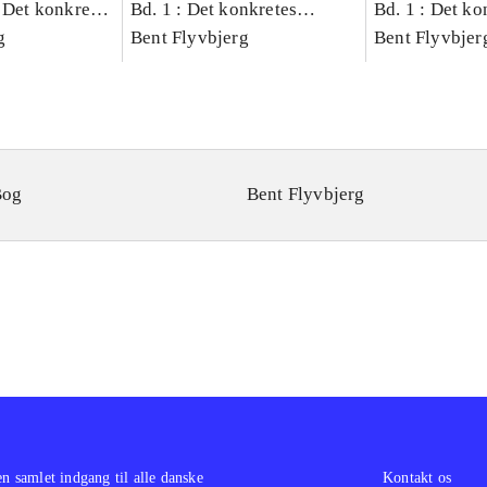
 Det konkretes
Bd. 1 : Det konkretes
Bd. 1 : Det ko
g
videnskab
Bent Flyvbjerg
videnskab
Bent Flyvbjer
Bog
Bent Flyvbjerg
en samlet indgang til alle danske
Kontakt os