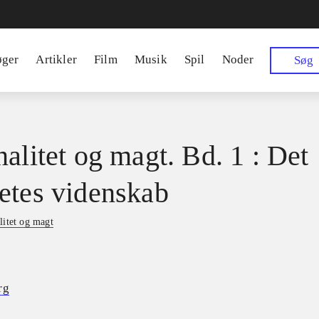
øger
Artikler
Film
Musik
Spil
Noder
Søg
nalitet og magt. Bd. 1 : Det
etes videnskab
litet og magt
rg