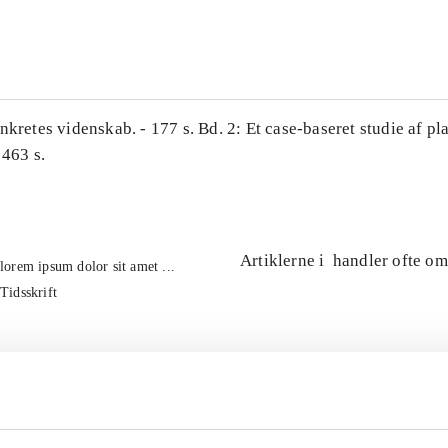
...
nkretes videnskab. - 177 s. Bd. 2: Et case-baseret studie af pl
 463 s.
Artiklerne i
handler ofte om
lorem ipsum dolor sit amet ...
Tidsskrift