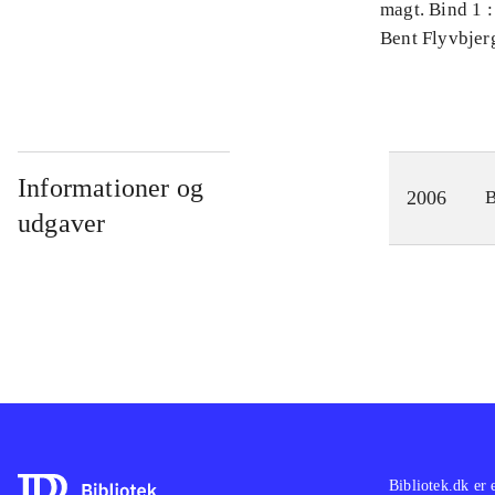
magt. Bind 1 :
videnskab
Bent Flyvbjer
Informationer og
2006
udgaver
Bibliotek.dk er 