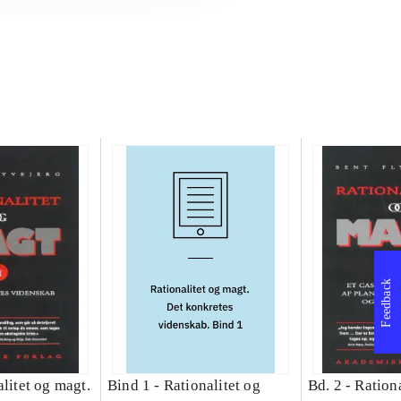
Feedback
litet og magt.
Bind 1 -
Rationalitet og
Bd. 2 -
Rationa