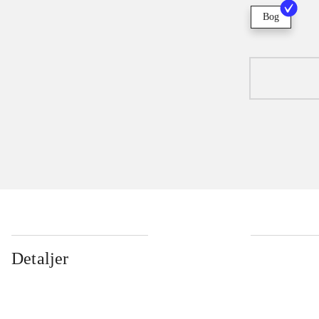
Bog
Detaljer
...
...
...