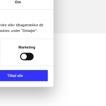
Om
dre eller tilbagetrække dit
okies under ”Detaljer”.
Marketing
Tillad alle