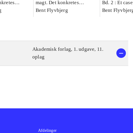
nkretes
magt. Det konkretes
Bd. 2 : Et cas
g
videnskab. Bind 1
Bent Flyvbjerg
studie af plan
Bent Flyvbjer
politik og mod
Akademisk forlag, 1. udgave, 11.
oplag
Afdelinger