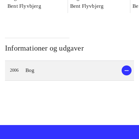
konkretes videnskab
Bent Flyvbjerg
konkretes videnskab
Bent Flyvbjerg
ko
Be
Informationer og udgaver
Bog
2006