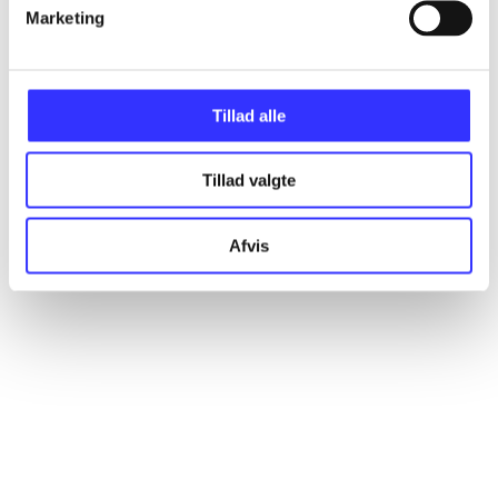
Artikler
Marketing
Alle registrerede artikler fordelt på udgivelser
Tillad alle
...
Tillad valgte
...
Afvis
...
...
...