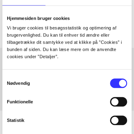
lorem ipsum dolor sit amet ...
Tidsskrift
Hjemmesiden bruger cookies
Artiklerne i
handler ofte om
Vi bruger cookies til besøgsstatistik og optimering af
brugervenlighed. Du kan til enhver tid ændre eller
tilbagetrække dit samtykke ved at klikke på ”Cookies” i
bunden af siden. Du kan læse mere om de anvendte
cookies under ”Detaljer”.
Artikler med samme emner
Samtykkevalg
Fra
Nødvendig
Funktionelle
Statistik