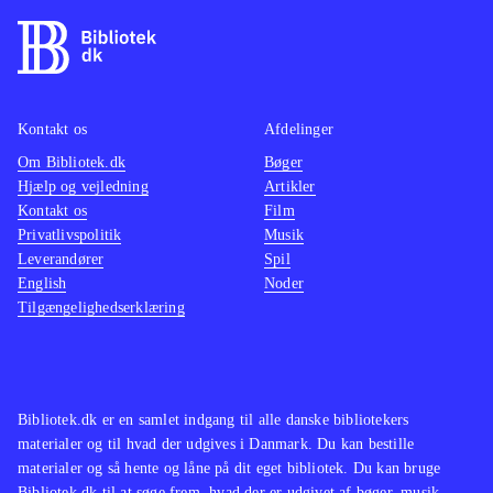
Kontakt os
Afdelinger
Om Bibliotek.dk
Bøger
Hjælp og vejledning
Artikler
Kontakt os
Film
Privatlivspolitik
Musik
Leverandører
Spil
English
Noder
Tilgængelighedserklæring
Bibliotek.dk er en samlet indgang til alle danske bibliotekers
materialer og til hvad der udgives i Danmark. Du kan bestille
materialer og så hente og låne på dit eget bibliotek. Du kan bruge
Bibliotek.dk til at søge frem, hvad der er udgivet af bøger, musik,