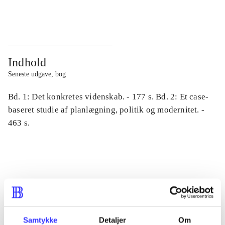
...
...
Indhold
Seneste udgave, bog
Bd. 1: Det konkretes videnskab. - 177 s. Bd. 2: Et case-
baseret studie af planlægning, politik og modernitet. -
463 s.
Tidsskrift
Artiklen er en del af
Samtykke
Detaljer
Om