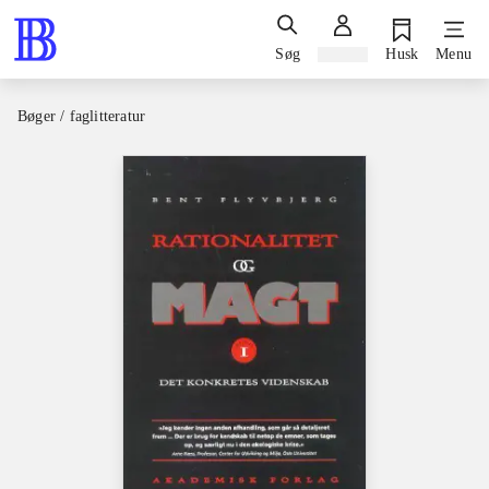
Søg
Log ind
Husk
Menu
Bøger / faglitteratur