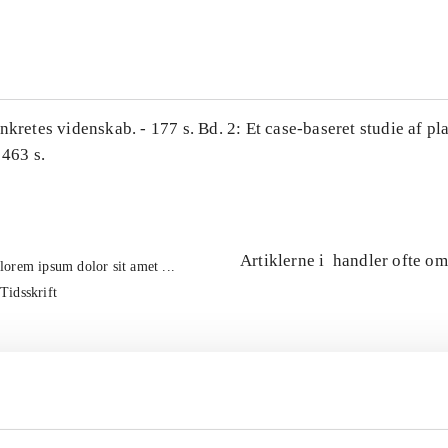
...
nkretes videnskab. - 177 s. Bd. 2: Et case-baseret studie af pl
 463 s.
Artiklerne i
handler ofte om
lorem ipsum dolor sit amet ...
Tidsskrift