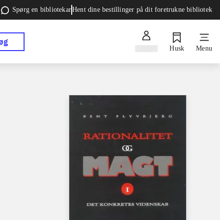
Spørg en bibliotekar
Hent dine bestillinger på dit foretrukne bibliotek
øg
Log ind
Husk
Menu