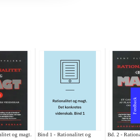
Feedback
litet og magt.
Bind 1 -
Rationalitet og
Bd. 2 -
Rationa