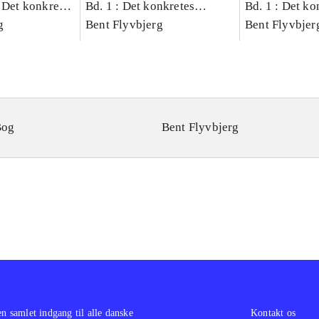
 Det konkretes
Bd. 1 : Det konkretes
Bd. 1 : Det ko
g
videnskab
Bent Flyvbjerg
videnskab
Bent Flyvbjer
Bog
Bent Flyvbjerg
en samlet indgang til alle danske
Kontakt os