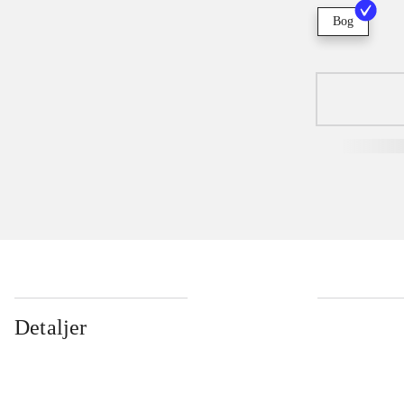
Bog
Detaljer
...
...
...