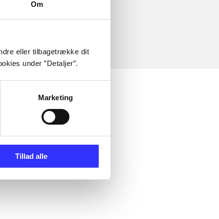
Om
dre eller tilbagetrække dit
okies under ”Detaljer”.
Marketing
Tillad alle