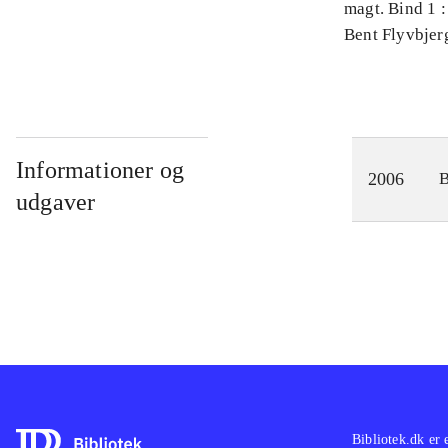
magt. Bind 1 :
videnskab
Bent Flyvbjer
Informationer og
2006
udgaver
Bibliotek.dk er 