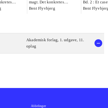
nkretes
magt. Det konkretes
Bd. 2 : Et cas
g
videnskab. Bind 1
Bent Flyvbjerg
studie af plan
Bent Flyvbjer
politik og mod
Akademisk forlag, 1. udgave, 11.
oplag
Afdelinger