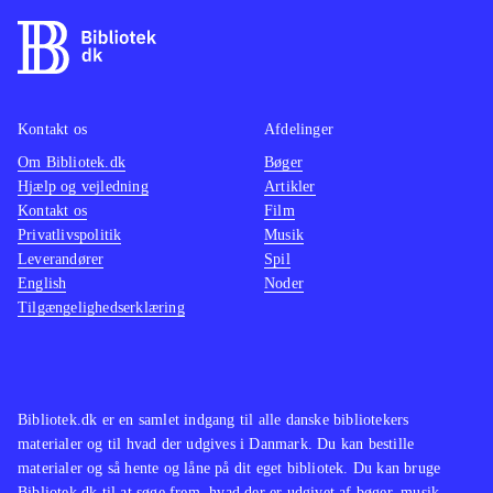
Kontakt os
Afdelinger
Om Bibliotek.dk
Bøger
Hjælp og vejledning
Artikler
Kontakt os
Film
Privatlivspolitik
Musik
Leverandører
Spil
English
Noder
Tilgængelighedserklæring
Bibliotek.dk er en samlet indgang til alle danske bibliotekers
materialer og til hvad der udgives i Danmark. Du kan bestille
materialer og så hente og låne på dit eget bibliotek. Du kan bruge
Bibliotek.dk til at søge frem, hvad der er udgivet af bøger, musik,