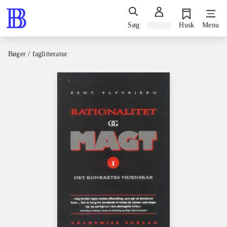
Søg
Log ind
Husk
Menu
Bøger / faglitteratur