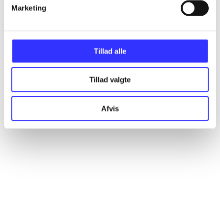
Artikler
Marketing
Alle registrerede artikler fordelt på udgivelser
Tillad alle
...
Tillad valgte
...
Afvis
...
...
...