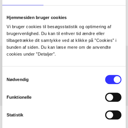
lorem ipsum dolor sit amet ...
Tidsskrift
Hjemmesiden bruger cookies
Artiklerne i
handler ofte om
Vi bruger cookies til besøgsstatistik og optimering af
brugervenlighed. Du kan til enhver tid ændre eller
tilbagetrække dit samtykke ved at klikke på ”Cookies” i
bunden af siden. Du kan læse mere om de anvendte
cookies under ”Detaljer”.
Artikler med samme emner
Samtykkevalg
Fra
Nødvendig
Funktionelle
Statistik