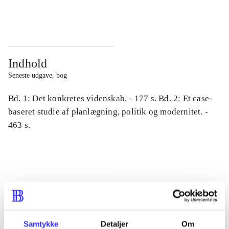
...
...
Indhold
Seneste udgave, bog
Bd. 1: Det konkretes videnskab. - 177 s. Bd. 2: Et case-
baseret studie af planlægning, politik og modernitet. -
463 s.
Tidsskrift
Artiklen er en del af
Samtykke
Detaljer
Om