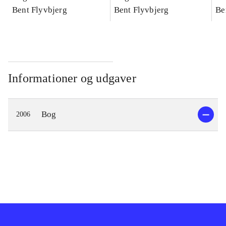
konkretes videnskab
Bent Flyvbjerg
konkretes videnskab
Bent Flyvbjerg
ko
Be
Informationer og udgaver
Bog
2006