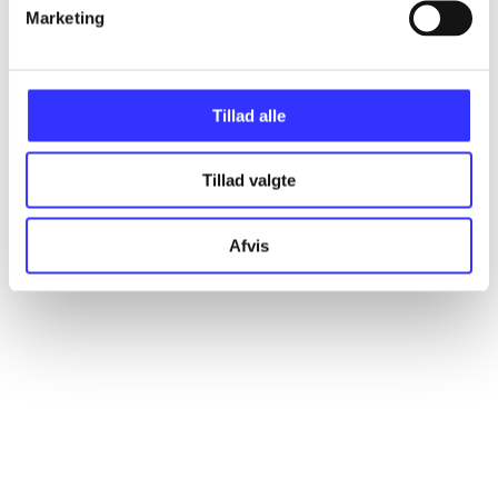
Artikler
Marketing
Alle registrerede artikler fordelt på udgivelser
Tillad alle
...
Tillad valgte
...
Afvis
...
...
...