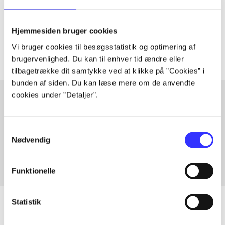
lorem ipsum dolor sit amet ...
Tidsskrift
Hjemmesiden bruger cookies
Artiklerne i
handler ofte om
Vi bruger cookies til besøgsstatistik og optimering af
brugervenlighed. Du kan til enhver tid ændre eller
tilbagetrække dit samtykke ved at klikke på ”Cookies” i
bunden af siden. Du kan læse mere om de anvendte
cookies under ”Detaljer”.
Artikler med samme emner
Samtykkevalg
Fra
Nødvendig
Funktionelle
Statistik