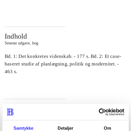
...
...
Indhold
Seneste udgave, bog
Bd. 1: Det konkretes videnskab. - 177 s. Bd. 2: Et case-
baseret studie af planlægning, politik og modernitet. -
463 s.
Tidsskrift
Artiklen er en del af
Samtykke
Detaljer
Om