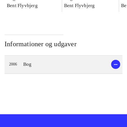
konkretes videnskab
Bent Flyvbjerg
konkretes videnskab
Bent Flyvbjerg
ko
Be
Informationer og udgaver
Bog
2006