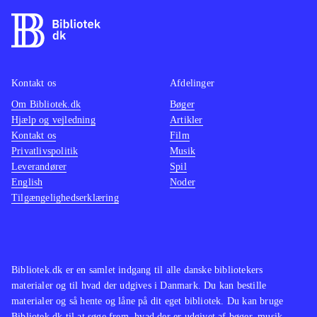
Kontakt os
Afdelinger
Om Bibliotek.dk
Bøger
Hjælp og vejledning
Artikler
Kontakt os
Film
Privatlivspolitik
Musik
Leverandører
Spil
English
Noder
Tilgængelighedserklæring
Bibliotek.dk er en samlet indgang til alle danske bibliotekers
materialer og til hvad der udgives i Danmark. Du kan bestille
materialer og så hente og låne på dit eget bibliotek. Du kan bruge
Bibliotek.dk til at søge frem, hvad der er udgivet af bøger, musik,