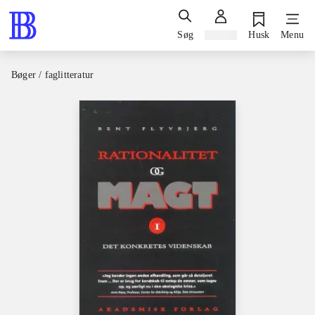
Søg
Log ind
Husk
Menu
Bøger / faglitteratur