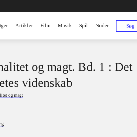
øger
Artikler
Film
Musik
Spil
Noder
Søg
nalitet og magt. Bd. 1 : Det
etes videnskab
litet og magt
rg