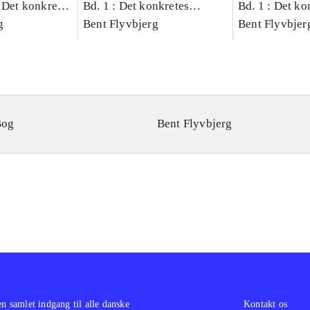
 Det konkretes
Bd. 1 : Det konkretes
Bd. 1 : Det ko
g
videnskab
Bent Flyvbjerg
videnskab
Bent Flyvbjer
Bog
Bent Flyvbjerg
en samlet indgang til alle danske
Kontakt os