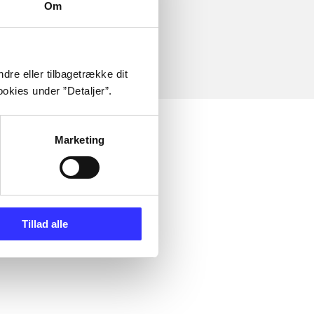
Om
dre eller tilbagetrække dit
okies under ”Detaljer”.
Marketing
Tillad alle