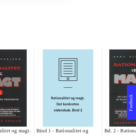
Feedback
litet og magt.
Bind 1 -
Rationalitet og
Bd. 2 -
Rationa