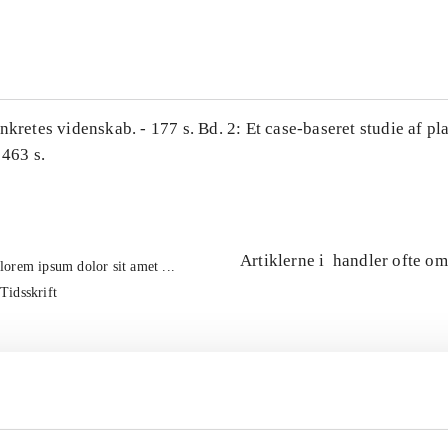
...
nkretes videnskab. - 177 s. Bd. 2: Et case-baseret studie af pl
 463 s.
Artiklerne i
handler ofte om
lorem ipsum dolor sit amet ...
Tidsskrift