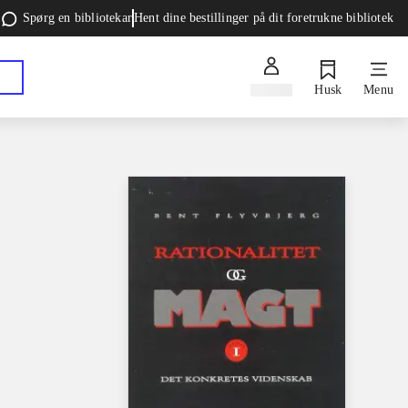
Spørg en bibliotekar
Hent dine bestillinger på dit foretrukne bibliotek
Log ind
Husk
Menu