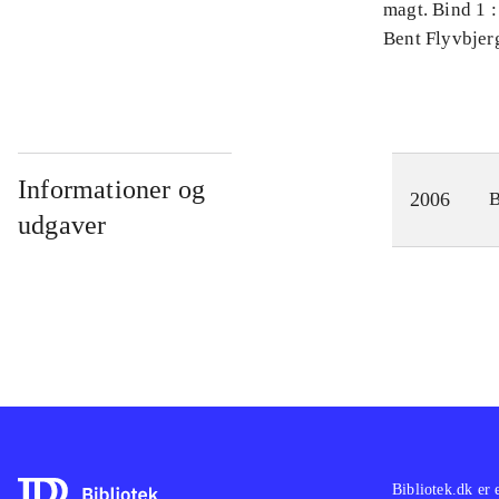
magt. Bind 1 :
videnskab
Bent Flyvbjer
Informationer og
2006
udgaver
Bibliotek.dk er 