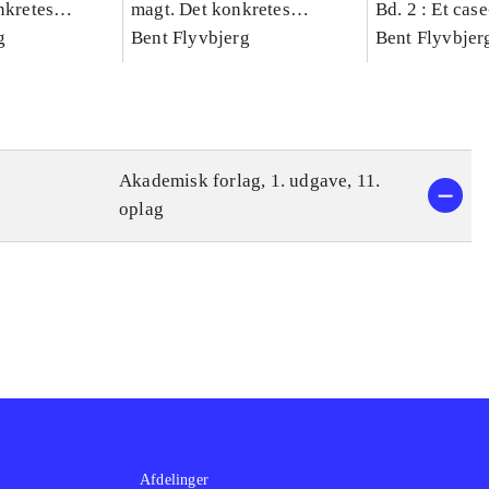
nkretes
magt. Det konkretes
Bd. 2 : Et cas
g
videnskab. Bind 1
Bent Flyvbjerg
studie af plan
Bent Flyvbjer
politik og mod
Akademisk forlag, 1. udgave, 11.
oplag
Afdelinger