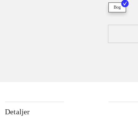
Bog
Detaljer
...
...
...