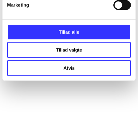
Artikler
Marketing
Alle registrerede artikler fordelt på udgivelser
Tillad alle
...
Tillad valgte
...
Afvis
...
...
...