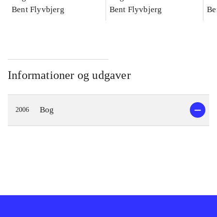
konkretes videnskab
Bent Flyvbjerg
konkretes videnskab
Bent Flyvbjerg
ko
Be
Informationer og udgaver
Bog
2006