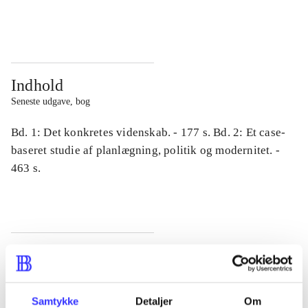
...
...
Indhold
Seneste udgave, bog
Bd. 1: Det konkretes videnskab. - 177 s. Bd. 2: Et case-
baseret studie af planlægning, politik og modernitet. -
463 s.
Tidsskrift
Artiklen er en del af
Samtykke
Detaljer
Om