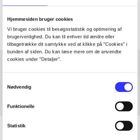
lorem ipsum dolor sit amet ...
Tidsskrift
Hjemmesiden bruger cookies
Artiklerne i
handler ofte om
Vi bruger cookies til besøgsstatistik og optimering af
brugervenlighed. Du kan til enhver tid ændre eller
tilbagetrække dit samtykke ved at klikke på ”Cookies” i
bunden af siden. Du kan læse mere om de anvendte
cookies under ”Detaljer”.
Artikler med samme emner
Samtykkevalg
Fra
Nødvendig
Funktionelle
Statistik