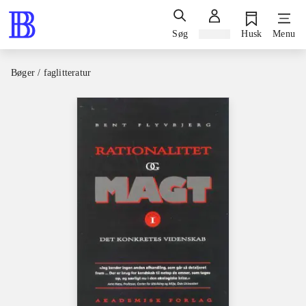
Søg
Log ind
Husk
Menu
Bøger / faglitteratur