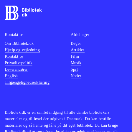
Kontakt os
Afdelinger
Om Bibliotek.dk
Bøger
Hjælp og vejledning
Artikler
Kontakt os
Film
Privatlivspolitik
Musik
Leverandører
Spil
English
Noder
Tilgængelighedserklæring
Bibliotek.dk er en samlet indgang til alle danske bibliotekers
materialer og til hvad der udgives i Danmark. Du kan bestille
materialer og så hente og låne på dit eget bibliotek. Du kan bruge
Bibliotek.dk til at søge frem, hvad der er udgivet af bøger, musik,