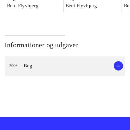
konkretes videnskab
Bent Flyvbjerg
konkretes videnskab
Bent Flyvbjerg
ko
Be
Informationer og udgaver
Bog
2006