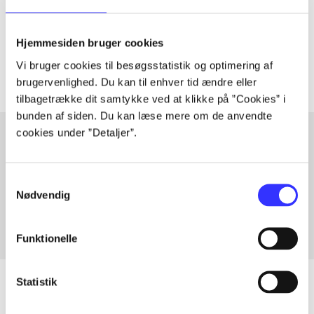
lorem ipsum dolor sit amet ...
Tidsskrift
Hjemmesiden bruger cookies
Artiklerne i
handler ofte om
Vi bruger cookies til besøgsstatistik og optimering af
brugervenlighed. Du kan til enhver tid ændre eller
tilbagetrække dit samtykke ved at klikke på ”Cookies” i
bunden af siden. Du kan læse mere om de anvendte
cookies under ”Detaljer”.
Artikler med samme emner
Samtykkevalg
Fra
Nødvendig
Funktionelle
Statistik