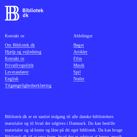
Kontakt os
Afdelinger
Om Bibliotek.dk
Bøger
Hjælp og vejledning
Artikler
Kontakt os
Film
Privatlivspolitik
Musik
Leverandører
Spil
English
Noder
Tilgængelighedserklæring
Bibliotek.dk er en samlet indgang til alle danske bibliotekers
materialer og til hvad der udgives i Danmark. Du kan bestille
materialer og så hente og låne på dit eget bibliotek. Du kan bruge
Bibliotek.dk til at søge frem, hvad der er udgivet af bøger, musik,