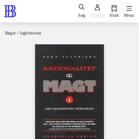
Søg
Log ind
Husk
Menu
Bøger / faglitteratur