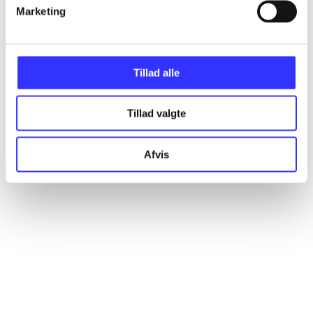
Artikler
Marketing
Alle registrerede artikler fordelt på udgivelser
Tillad alle
...
Tillad valgte
...
Afvis
...
...
...