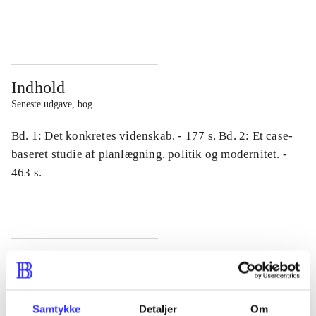
...
...
Indhold
Seneste udgave, bog
Bd. 1: Det konkretes videnskab. - 177 s. Bd. 2: Et case-
baseret studie af planlægning, politik og modernitet. -
463 s.
Tidsskrift
Artiklen er en del af
Samtykke
Detaljer
Om