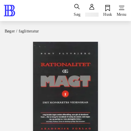
Søg
Log ind
Husk
Menu
Bøger / faglitteratur