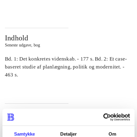
...
...
Indhold
Seneste udgave, bog
Bd. 1: Det konkretes videnskab. - 177 s. Bd. 2: Et case-
baseret studie af planlægning, politik og modernitet. -
463 s.
Tidsskrift
Artiklen er en del af
Samtykke
Detaljer
Om