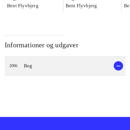
konkretes videnskab
Bent Flyvbjerg
konkretes videnskab
Bent Flyvbjerg
ko
Be
Informationer og udgaver
Bog
2006