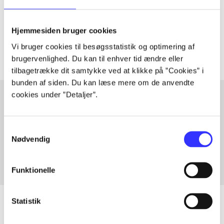
lorem ipsum dolor sit amet ...
Tidsskrift
Hjemmesiden bruger cookies
Artiklerne i
handler ofte om
Vi bruger cookies til besøgsstatistik og optimering af
brugervenlighed. Du kan til enhver tid ændre eller
tilbagetrække dit samtykke ved at klikke på ”Cookies” i
bunden af siden. Du kan læse mere om de anvendte
cookies under ”Detaljer”.
Artikler med samme emner
Samtykkevalg
Fra
Nødvendig
Funktionelle
Statistik