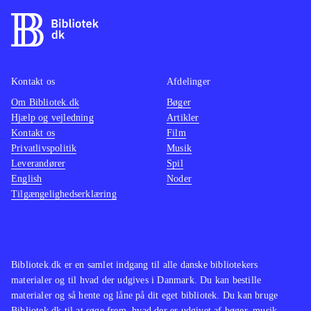
Kontakt os
Afdelinger
Om Bibliotek.dk
Bøger
Hjælp og vejledning
Artikler
Kontakt os
Film
Privatlivspolitik
Musik
Leverandører
Spil
English
Noder
Tilgængelighedserklæring
Bibliotek.dk er en samlet indgang til alle danske bibliotekers
materialer og til hvad der udgives i Danmark. Du kan bestille
materialer og så hente og låne på dit eget bibliotek. Du kan bruge
Bibliotek.dk til at søge frem, hvad der er udgivet af bøger, musik,