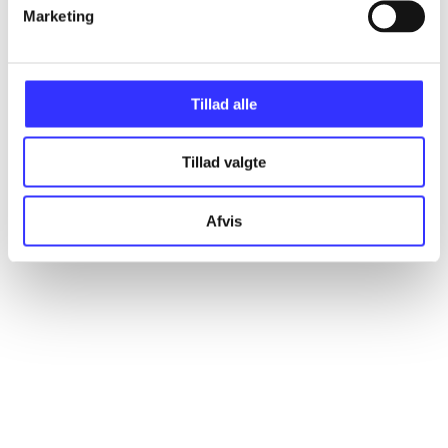
Artikler
Marketing
Alle registrerede artikler fordelt på udgivelser
Tillad alle
...
Tillad valgte
...
Afvis
...
...
...