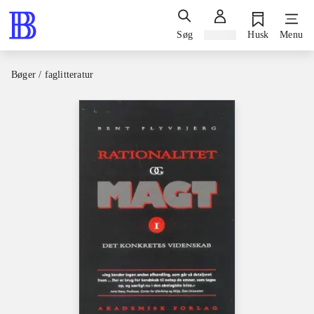
Søg
Log ind
Husk
Menu
Bøger / faglitteratur