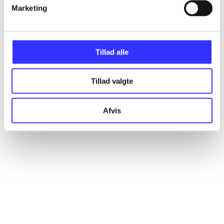
Artikler
Marketing
Alle registrerede artikler fordelt på udgivelser
Tillad alle
...
Tillad valgte
...
Afvis
...
...
...