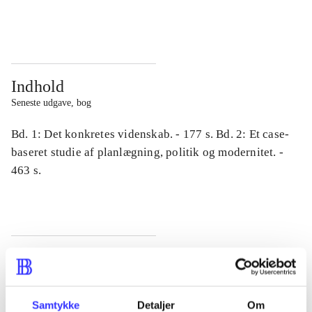
...
...
Indhold
Seneste udgave, bog
Bd. 1: Det konkretes videnskab. - 177 s. Bd. 2: Et case-
baseret studie af planlægning, politik og modernitet. -
463 s.
Tidsskrift
Artiklen er en del af
Samtykke
Detaljer
Om