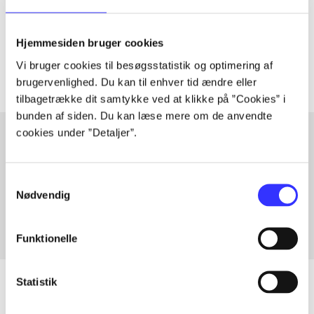
lorem ipsum dolor sit amet ...
Tidsskrift
Hjemmesiden bruger cookies
Artiklerne i
handler ofte om
Vi bruger cookies til besøgsstatistik og optimering af
brugervenlighed. Du kan til enhver tid ændre eller
tilbagetrække dit samtykke ved at klikke på ”Cookies” i
bunden af siden. Du kan læse mere om de anvendte
cookies under ”Detaljer”.
Artikler med samme emner
Samtykkevalg
Fra
Nødvendig
Funktionelle
Statistik