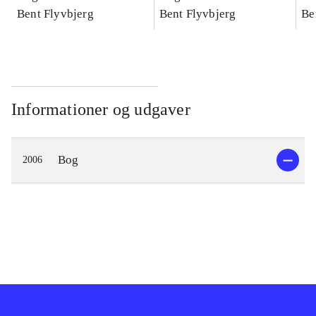
konkretes videnskab
Bent Flyvbjerg
konkretes videnskab
Bent Flyvbjerg
ko
Be
Informationer og udgaver
Bog
2006