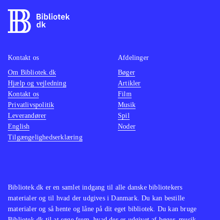
Kontakt os
Afdelinger
Om Bibliotek.dk
Bøger
Hjælp og vejledning
Artikler
Kontakt os
Film
Privatlivspolitik
Musik
Leverandører
Spil
English
Noder
Tilgængelighedserklæring
Bibliotek.dk er en samlet indgang til alle danske bibliotekers
materialer og til hvad der udgives i Danmark. Du kan bestille
materialer og så hente og låne på dit eget bibliotek. Du kan bruge
Bibliotek.dk til at søge frem, hvad der er udgivet af bøger, musik,