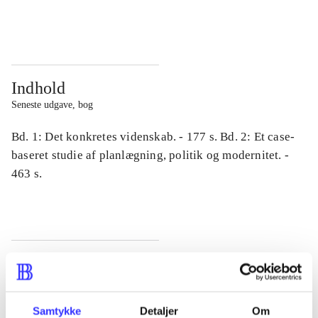
...
...
Indhold
Seneste udgave, bog
Bd. 1: Det konkretes videnskab. - 177 s. Bd. 2: Et case-
baseret studie af planlægning, politik og modernitet. -
463 s.
Tidsskrift
Artiklen er en del af
Samtykke
Detaljer
Om