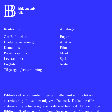
Kontakt os
Afdelinger
Om Bibliotek.dk
Bøger
Hjælp og vejledning
Artikler
Kontakt os
Film
Privatlivspolitik
Musik
Leverandører
Spil
English
Noder
Tilgængelighedserklæring
Bibliotek.dk er en samlet indgang til alle danske bibliotekers
materialer og til hvad der udgives i Danmark. Du kan bestille
materialer og så hente og låne på dit eget bibliotek. Du kan bruge
Bibliotek.dk til at søge frem, hvad der er udgivet af bøger, musik,