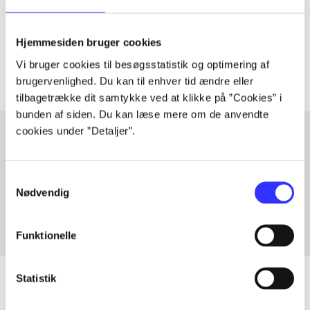
lorem ipsum dolor sit amet ...
Tidsskrift
Hjemmesiden bruger cookies
Artiklerne i
handler ofte om
Vi bruger cookies til besøgsstatistik og optimering af
brugervenlighed. Du kan til enhver tid ændre eller
tilbagetrække dit samtykke ved at klikke på ”Cookies” i
bunden af siden. Du kan læse mere om de anvendte
cookies under ”Detaljer”.
Artikler med samme emner
Samtykkevalg
Fra
Nødvendig
Funktionelle
Statistik