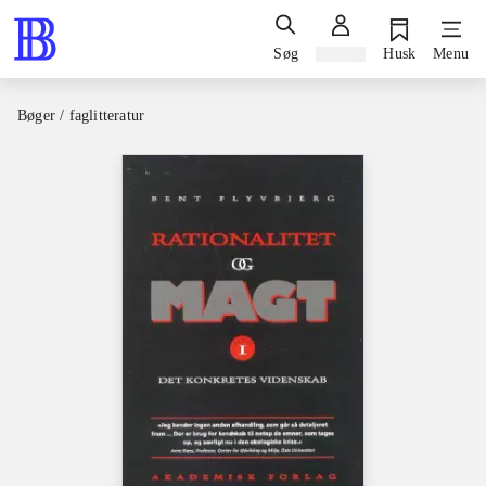
Søg
Log ind
Husk
Menu
Bøger / faglitteratur