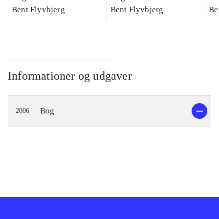
konkretes videnskab
Bent Flyvbjerg
konkretes videnskab
Bent Flyvbjerg
ko
Be
Informationer og udgaver
Bog
2006