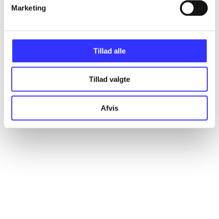
Artikler
Marketing
Alle registrerede artikler fordelt på udgivelser
Tillad alle
...
Tillad valgte
...
Afvis
...
...
...