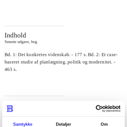
...
...
Indhold
Seneste udgave, bog
Bd. 1: Det konkretes videnskab. - 177 s. Bd. 2: Et case-
baseret studie af planlægning, politik og modernitet. -
463 s.
Tidsskrift
Artiklen er en del af
Samtykke
Detaljer
Om