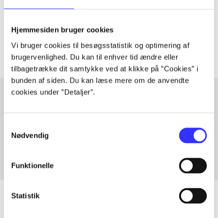
lorem ipsum dolor sit amet ...
Tidsskrift
Hjemmesiden bruger cookies
Artiklerne i
handler ofte om
Vi bruger cookies til besøgsstatistik og optimering af
brugervenlighed. Du kan til enhver tid ændre eller
tilbagetrække dit samtykke ved at klikke på ”Cookies” i
bunden af siden. Du kan læse mere om de anvendte
cookies under ”Detaljer”.
Artikler med samme emner
Samtykkevalg
Fra
Nødvendig
Funktionelle
Statistik