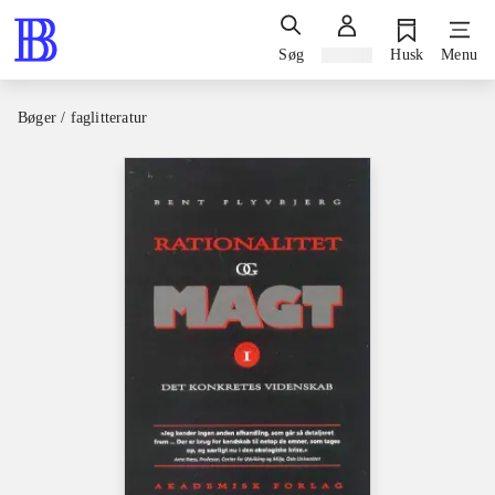
Søg
Log ind
Husk
Menu
Bøger / faglitteratur