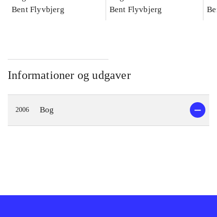
konkretes videnskab
Bent Flyvbjerg
konkretes videnskab
Bent Flyvbjerg
ko
Be
Informationer og udgaver
Bog
2006