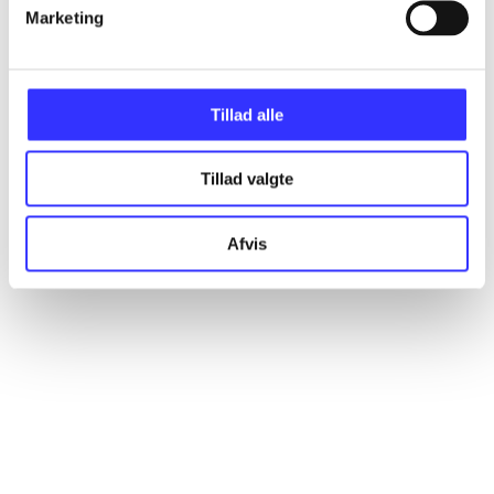
Artikler
Marketing
Alle registrerede artikler fordelt på udgivelser
Tillad alle
...
Tillad valgte
...
Afvis
...
...
...