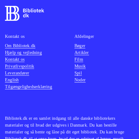
Kontakt os
Afdelinger
Om Bibliotek.dk
Bøger
Hjælp og vejledning
Artikler
Kontakt os
Film
Privatlivspolitik
Musik
Leverandører
Spil
English
Noder
Tilgængelighedserklæring
Bibliotek.dk er en samlet indgang til alle danske bibliotekers
materialer og til hvad der udgives i Danmark. Du kan bestille
materialer og så hente og låne på dit eget bibliotek. Du kan bruge
Bibliotek.dk til at søge frem, hvad der er udgivet af bøger, musik,