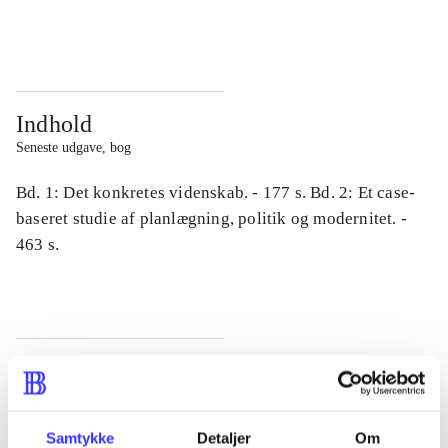
...
...
Indhold
Seneste udgave, bog
Bd. 1: Det konkretes videnskab. - 177 s. Bd. 2: Et case-
baseret studie af planlægning, politik og modernitet. -
463 s.
Tidsskrift
Artiklen er en del af
Samtykke
Detaljer
Om