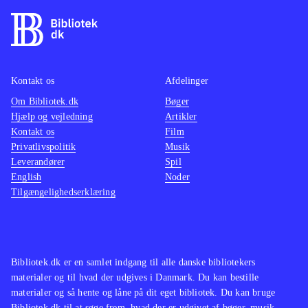
Kontakt os
Afdelinger
Om Bibliotek.dk
Bøger
Hjælp og vejledning
Artikler
Kontakt os
Film
Privatlivspolitik
Musik
Leverandører
Spil
English
Noder
Tilgængelighedserklæring
Bibliotek.dk er en samlet indgang til alle danske bibliotekers
materialer og til hvad der udgives i Danmark. Du kan bestille
materialer og så hente og låne på dit eget bibliotek. Du kan bruge
Bibliotek.dk til at søge frem, hvad der er udgivet af bøger, musik,