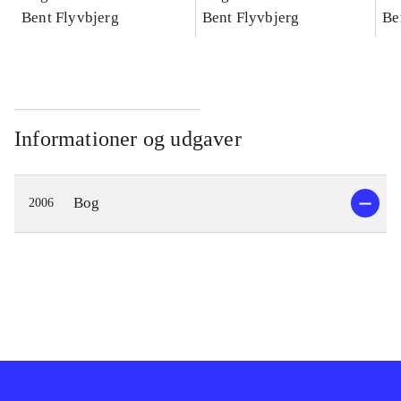
konkretes videnskab
Bent Flyvbjerg
konkretes videnskab
Bent Flyvbjerg
ko
Be
Informationer og udgaver
Bog
2006