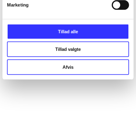
Artikler
Marketing
Alle registrerede artikler fordelt på udgivelser
Tillad alle
...
Tillad valgte
...
Afvis
...
...
...