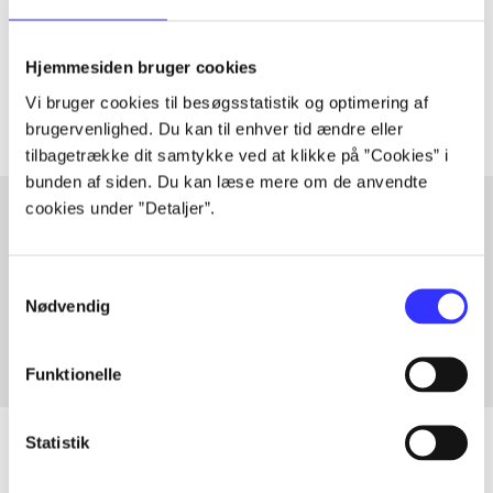
lorem ipsum dolor sit amet ...
Tidsskrift
Hjemmesiden bruger cookies
Artiklerne i
handler ofte om
Vi bruger cookies til besøgsstatistik og optimering af
brugervenlighed. Du kan til enhver tid ændre eller
tilbagetrække dit samtykke ved at klikke på ”Cookies” i
bunden af siden. Du kan læse mere om de anvendte
cookies under ”Detaljer”.
Artikler med samme emner
Samtykkevalg
Fra
Nødvendig
Funktionelle
Statistik