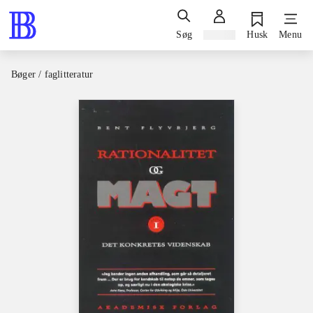
Søg
Log ind
Husk
Menu
Bøger / faglitteratur