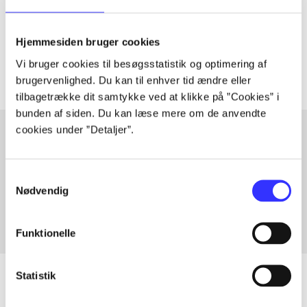
lorem ipsum dolor sit amet ...
Tidsskrift
Hjemmesiden bruger cookies
Artiklerne i
handler ofte om
Vi bruger cookies til besøgsstatistik og optimering af
brugervenlighed. Du kan til enhver tid ændre eller
tilbagetrække dit samtykke ved at klikke på ”Cookies” i
bunden af siden. Du kan læse mere om de anvendte
cookies under ”Detaljer”.
Artikler med samme emner
Samtykkevalg
Fra
Nødvendig
Funktionelle
Statistik