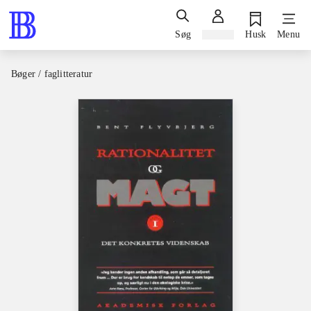
Søg
Log ind
Husk
Menu
Bøger / faglitteratur