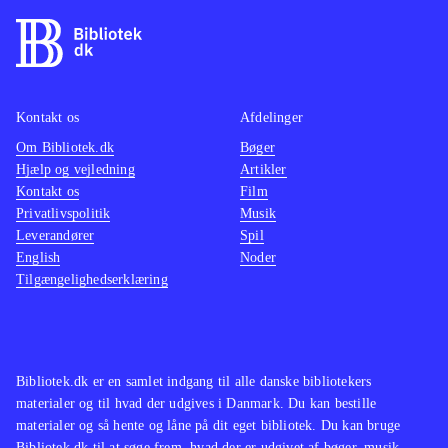
Kontakt os
Afdelinger
Om Bibliotek.dk
Bøger
Hjælp og vejledning
Artikler
Kontakt os
Film
Privatlivspolitik
Musik
Leverandører
Spil
English
Noder
Tilgængelighedserklæring
Bibliotek.dk er en samlet indgang til alle danske bibliotekers
materialer og til hvad der udgives i Danmark. Du kan bestille
materialer og så hente og låne på dit eget bibliotek. Du kan bruge
Bibliotek.dk til at søge frem, hvad der er udgivet af bøger, musik,