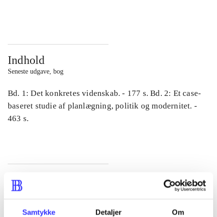
...
...
Indhold
Seneste udgave, bog
Bd. 1: Det konkretes videnskab. - 177 s. Bd. 2: Et case-
baseret studie af planlægning, politik og modernitet. -
463 s.
Tidsskrift
Artiklen er en del af
Samtykke
Detaljer
Om