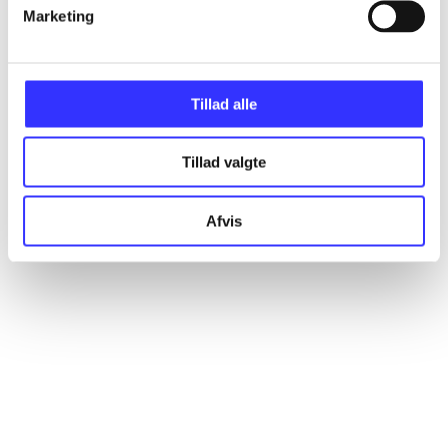
Artikler
Marketing
Alle registrerede artikler fordelt på udgivelser
Tillad alle
...
Tillad valgte
...
Afvis
...
...
...