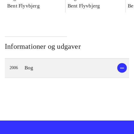
konkretes videnskab
Bent Flyvbjerg
konkretes videnskab
Bent Flyvbjerg
ko
Be
Informationer og udgaver
Bog
2006