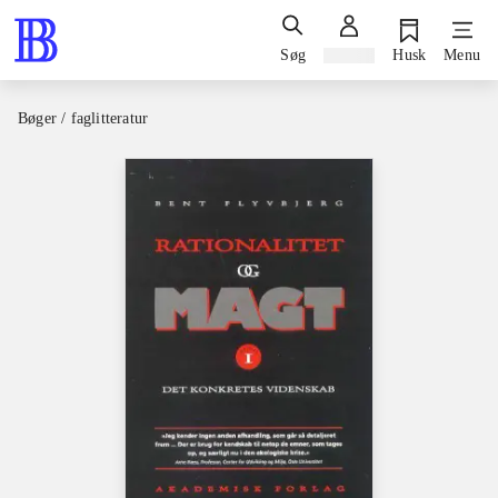
Søg
Log ind
Husk
Menu
Bøger / faglitteratur