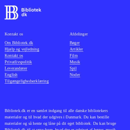
Kontakt os
Afdelinger
Om Bibliotek.dk
Bøger
Hjælp og vejledning
Artikler
Kontakt os
Film
Privatlivspolitik
Musik
Leverandører
Spil
English
Noder
Tilgængelighedserklæring
Bibliotek.dk er en samlet indgang til alle danske bibliotekers
materialer og til hvad der udgives i Danmark. Du kan bestille
materialer og så hente og låne på dit eget bibliotek. Du kan bruge
Bibliotek.dk til at søge frem, hvad der er udgivet af bøger, musik,