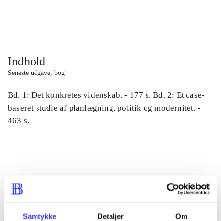
...
...
Indhold
Seneste udgave, bog
Bd. 1: Det konkretes videnskab. - 177 s. Bd. 2: Et case-
baseret studie af planlægning, politik og modernitet. -
463 s.
Tidsskrift
Artiklen er en del af
Samtykke
Detaljer
Om