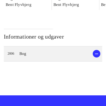
konkretes videnskab
Bent Flyvbjerg
konkretes videnskab
Bent Flyvbjerg
ko
Be
Informationer og udgaver
Bog
2006