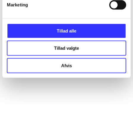
Artikler
Marketing
Alle registrerede artikler fordelt på udgivelser
Tillad alle
...
Tillad valgte
...
Afvis
...
...
...