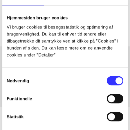
lorem ipsum dolor sit amet ...
Tidsskrift
Hjemmesiden bruger cookies
Artiklerne i
handler ofte om
Vi bruger cookies til besøgsstatistik og optimering af
brugervenlighed. Du kan til enhver tid ændre eller
tilbagetrække dit samtykke ved at klikke på ”Cookies” i
bunden af siden. Du kan læse mere om de anvendte
cookies under ”Detaljer”.
Artikler med samme emner
Samtykkevalg
Fra
Nødvendig
Funktionelle
Statistik