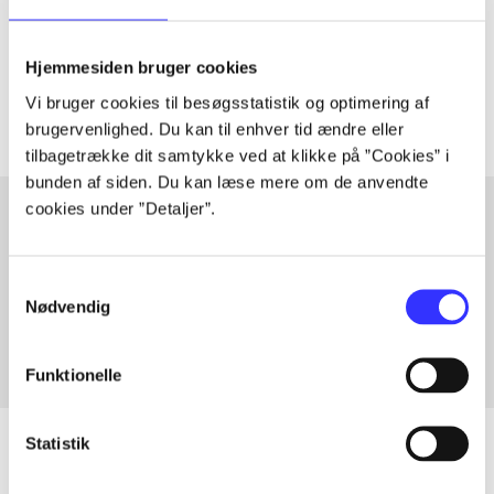
lorem ipsum dolor sit amet ...
Tidsskrift
Hjemmesiden bruger cookies
Artiklerne i
handler ofte om
Vi bruger cookies til besøgsstatistik og optimering af
brugervenlighed. Du kan til enhver tid ændre eller
tilbagetrække dit samtykke ved at klikke på ”Cookies” i
bunden af siden. Du kan læse mere om de anvendte
cookies under ”Detaljer”.
Artikler med samme emner
Samtykkevalg
Fra
Nødvendig
Funktionelle
Statistik