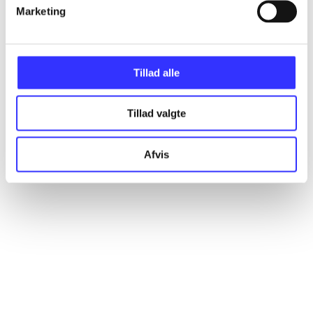
Artikler
Marketing
Alle registrerede artikler fordelt på udgivelser
Tillad alle
...
Tillad valgte
...
Afvis
...
...
...