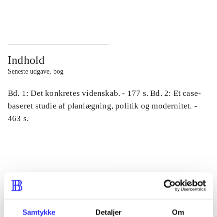
...
...
Indhold
Seneste udgave, bog
Bd. 1: Det konkretes videnskab. - 177 s. Bd. 2: Et case-
baseret studie af planlægning, politik og modernitet. -
463 s.
Tidsskrift
Artiklen er en del af
Samtykke
Detaljer
Om