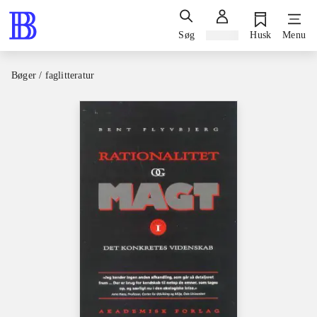
Søg
Log ind
Husk
Menu
Bøger / faglitteratur