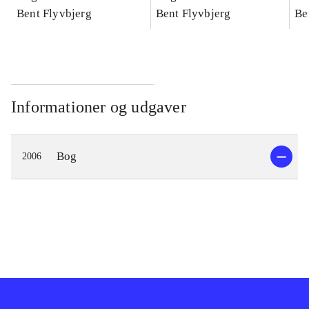
konkretes videnskab
Bent Flyvbjerg
konkretes videnskab
Bent Flyvbjerg
ko
Be
Informationer og udgaver
Bog
2006