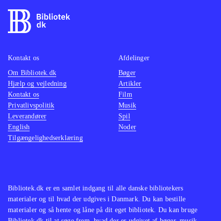
Kontakt os
Afdelinger
Om Bibliotek.dk
Bøger
Hjælp og vejledning
Artikler
Kontakt os
Film
Privatlivspolitik
Musik
Leverandører
Spil
English
Noder
Tilgængelighedserklæring
Bibliotek.dk er en samlet indgang til alle danske bibliotekers
materialer og til hvad der udgives i Danmark. Du kan bestille
materialer og så hente og låne på dit eget bibliotek. Du kan bruge
Bibliotek.dk til at søge frem, hvad der er udgivet af bøger, musik,