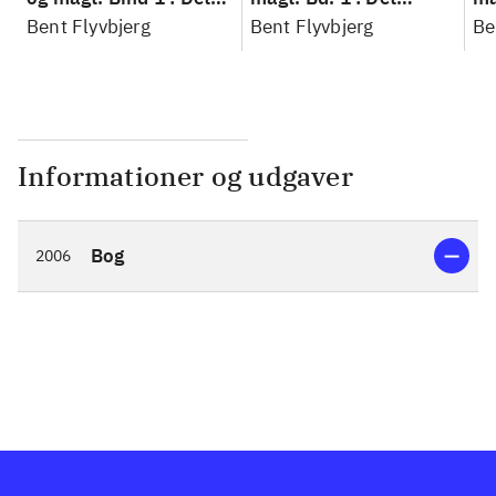
konkretes videnskab
Bent Flyvbjerg
konkretes videnskab
Bent Flyvbjerg
ko
Be
Informationer og udgaver
Bog
2006