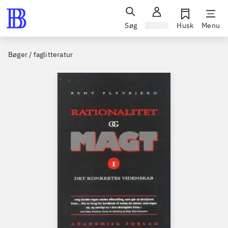
Søg
Log ind
Husk
Menu
Bøger / faglitteratur