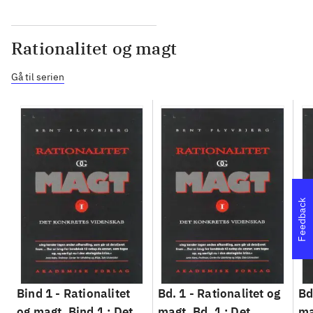
Rationalitet og magt
Gå til serien
Feedback
Bind 1 -
Rationalitet
Bd. 1 -
Rationalitet og
Bd
og magt. Bind 1 : Det
magt. Bd. 1 : Det
ma