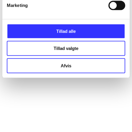
Artikler
Marketing
Alle registrerede artikler fordelt på udgivelser
Tillad alle
...
Tillad valgte
...
Afvis
...
...
...