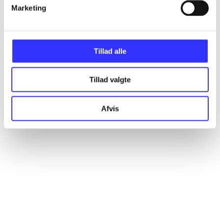
Artikler
Marketing
Alle registrerede artikler fordelt på udgivelser
Tillad alle
...
Tillad valgte
...
Afvis
...
...
...