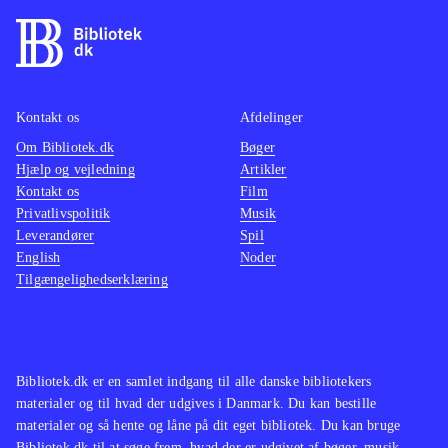
Kontakt os
Afdelinger
Om Bibliotek.dk
Bøger
Hjælp og vejledning
Artikler
Kontakt os
Film
Privatlivspolitik
Musik
Leverandører
Spil
English
Noder
Tilgængelighedserklæring
Bibliotek.dk er en samlet indgang til alle danske bibliotekers
materialer og til hvad der udgives i Danmark. Du kan bestille
materialer og så hente og låne på dit eget bibliotek. Du kan bruge
Bibliotek.dk til at søge frem, hvad der er udgivet af bøger, musik,