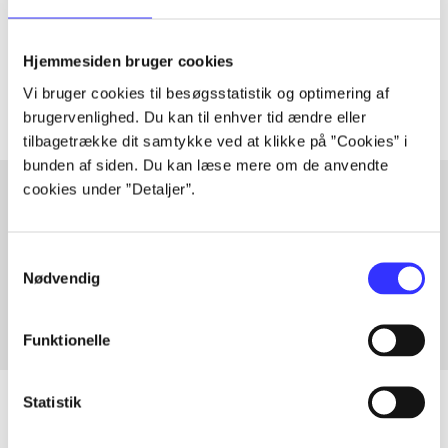
lorem ipsum dolor sit amet ...
Tidsskrift
Hjemmesiden bruger cookies
Artiklerne i
handler ofte om
Vi bruger cookies til besøgsstatistik og optimering af
brugervenlighed. Du kan til enhver tid ændre eller
tilbagetrække dit samtykke ved at klikke på ”Cookies” i
bunden af siden. Du kan læse mere om de anvendte
cookies under ”Detaljer”.
Artikler med samme emner
Samtykkevalg
Fra
Nødvendig
Funktionelle
Statistik