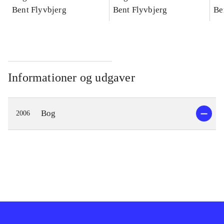
konkretes videnskab
Bent Flyvbjerg
konkretes videnskab
Bent Flyvbjerg
ko
Be
Informationer og udgaver
Bog
2006