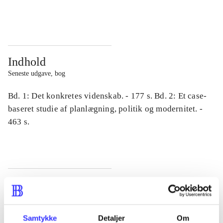
...
...
Indhold
Seneste udgave, bog
Bd. 1: Det konkretes videnskab. - 177 s. Bd. 2: Et case-
baseret studie af planlægning, politik og modernitet. -
463 s.
Tidsskrift
Artiklen er en del af
Samtykke
Detaljer
Om