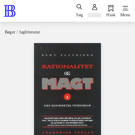
Søg
Log ind
Husk
Menu
Bøger / faglitteratur