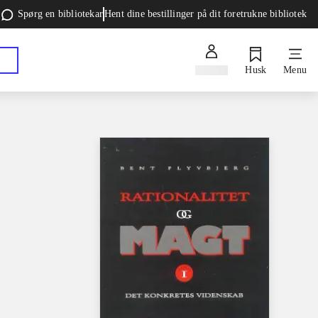
Spørg en bibliotekar
Hent dine bestillinger på dit foretrukne bibliotek
Log ind
Husk
Menu