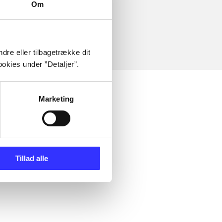
Om
dre eller tilbagetrække dit
okies under ”Detaljer”.
Marketing
Tillad alle