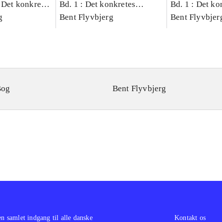
 Det konkretes
Bd. 1 : Det konkretes
Bd. 1 : Det ko
g
videnskab
Bent Flyvbjerg
videnskab
Bent Flyvbjer
Bog
Bent Flyvbjerg
en samlet indgang til alle danske
Kontakt os