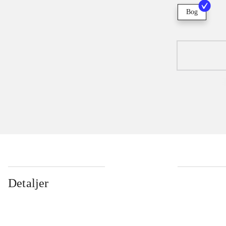
Bog
Detaljer
...
...
...