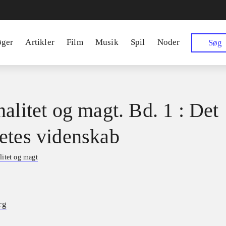
øger
Artikler
Film
Musik
Spil
Noder
Søg
nalitet og magt. Bd. 1 : Det
etes videnskab
litet og magt
rg