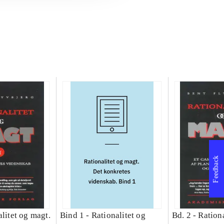
Feedback
litet og magt.
Bind 1 -
Rationalitet og
Bd. 2 -
Rationa