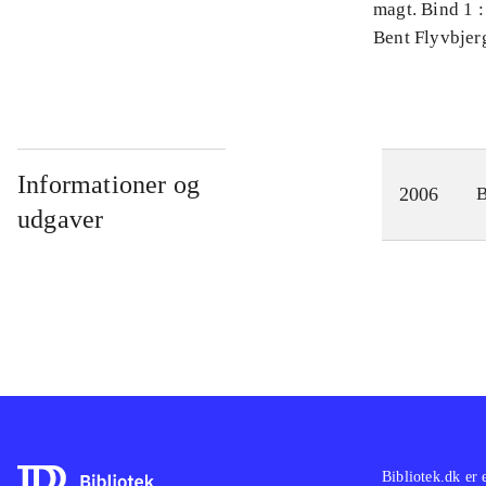
magt. Bind 1 :
videnskab
Bent Flyvbjer
Informationer og
2006
udgaver
Bibliotek.dk er 