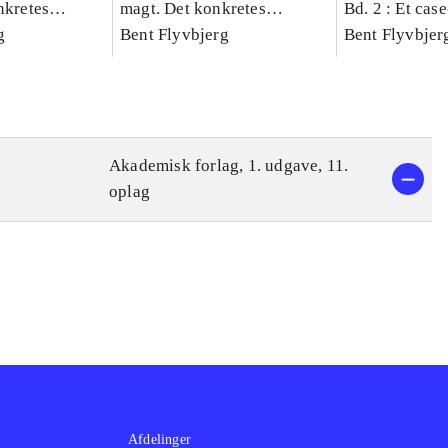
nkretes
magt. Det konkretes
Bd. 2 : Et cas
g
videnskab. Bind 1
Bent Flyvbjerg
studie af plan
Bent Flyvbjer
politik og mod
Akademisk forlag, 1. udgave, 11.
oplag
Afdelinger