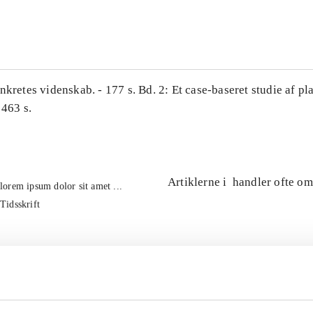
...
nkretes videnskab. - 177 s. Bd. 2: Et case-baseret studie af pl
 463 s.
Artiklerne i
handler ofte om
lorem ipsum dolor sit amet ...
Tidsskrift