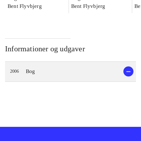
konkretes videnskab
Bent Flyvbjerg
konkretes videnskab
Bent Flyvbjerg
ko
Be
Informationer og udgaver
Bog
2006