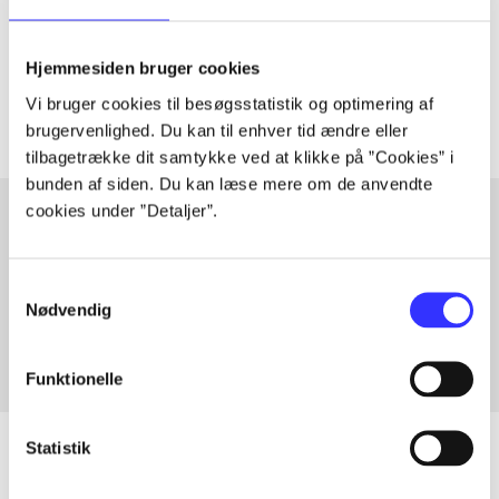
lorem ipsum dolor sit amet ...
Tidsskrift
Hjemmesiden bruger cookies
Artiklerne i
handler ofte om
Vi bruger cookies til besøgsstatistik og optimering af
brugervenlighed. Du kan til enhver tid ændre eller
tilbagetrække dit samtykke ved at klikke på ”Cookies” i
bunden af siden. Du kan læse mere om de anvendte
cookies under ”Detaljer”.
Artikler med samme emner
Samtykkevalg
Fra
Nødvendig
Funktionelle
Statistik