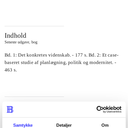
...
...
Indhold
Seneste udgave, bog
Bd. 1: Det konkretes videnskab. - 177 s. Bd. 2: Et case-
baseret studie af planlægning, politik og modernitet. -
463 s.
Tidsskrift
Artiklen er en del af
Samtykke
Detaljer
Om