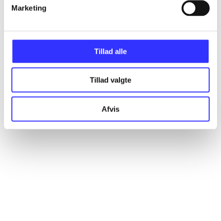
Artikler
Marketing
Alle registrerede artikler fordelt på udgivelser
Tillad alle
...
Tillad valgte
...
Afvis
...
...
...