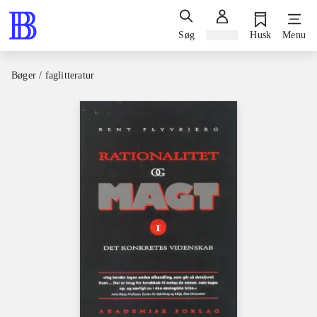
Søg
Log ind
Husk
Menu
Bøger / faglitteratur