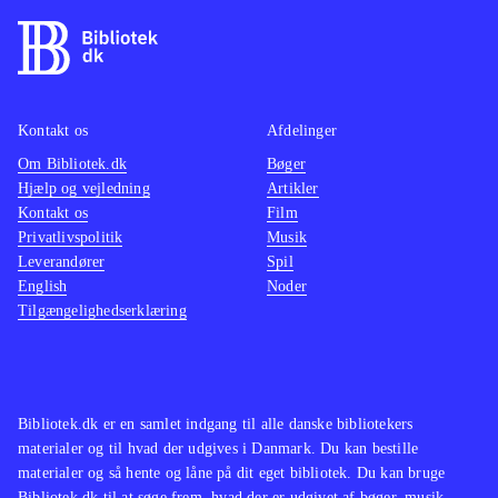
Kontakt os
Afdelinger
Om Bibliotek.dk
Bøger
Hjælp og vejledning
Artikler
Kontakt os
Film
Privatlivspolitik
Musik
Leverandører
Spil
English
Noder
Tilgængelighedserklæring
Bibliotek.dk er en samlet indgang til alle danske bibliotekers
materialer og til hvad der udgives i Danmark. Du kan bestille
materialer og så hente og låne på dit eget bibliotek. Du kan bruge
Bibliotek.dk til at søge frem, hvad der er udgivet af bøger, musik,