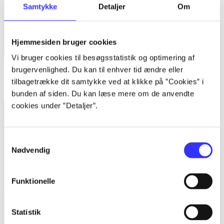
Samtykke
Detaljer
Om
Hjemmesiden bruger cookies
Vi bruger cookies til besøgsstatistik og optimering af
brugervenlighed. Du kan til enhver tid ændre eller
Bind 1 -
Rationalitet og magt. Bind 1 : Det konkretes videnskab
tilbagetrække dit samtykke ved at klikke på ”Cookies” i
Bent Flyvbjerg
bunden af siden. Du kan læse mere om de anvendte
cookies under ”Detaljer”.
Samtykkevalg
Nødvendig
Funktionelle
Statistik