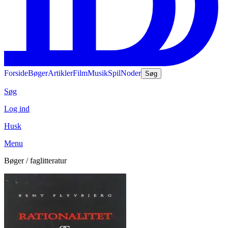
Forside
Bøger
Artikler
Film
Musik
Spil
Noder
Søg
Søg
Log ind
Husk
Menu
Bøger / faglitteratur