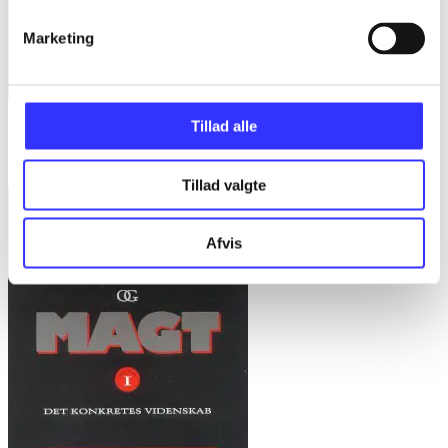
Marketing
Tillad alle
Bd. 1 -
Rationalitet og magt. Bd. 1 : Det konkretes videnskab
Bent Flyvbjerg
Tillad valgte
Afvis