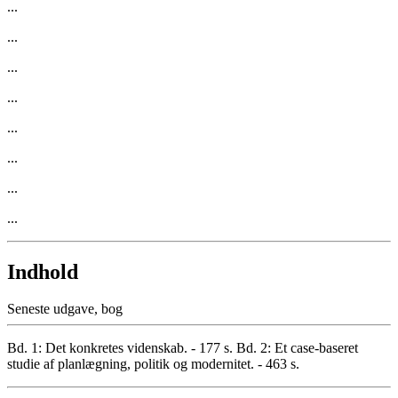
...
...
...
...
...
...
...
...
Indhold
Seneste udgave, bog
Bd. 1: Det konkretes videnskab. - 177 s. Bd. 2: Et case-baseret
studie af planlægning, politik og modernitet. - 463 s.