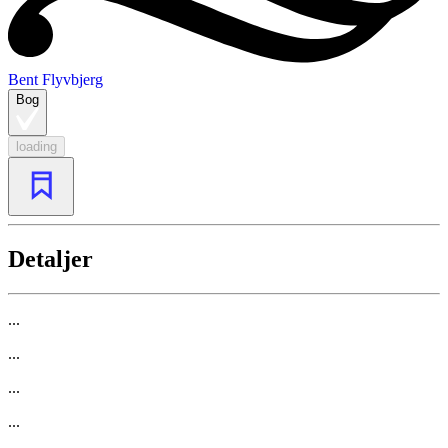
Bent Flyvbjerg
Bog
loading
Detaljer
...
...
...
...