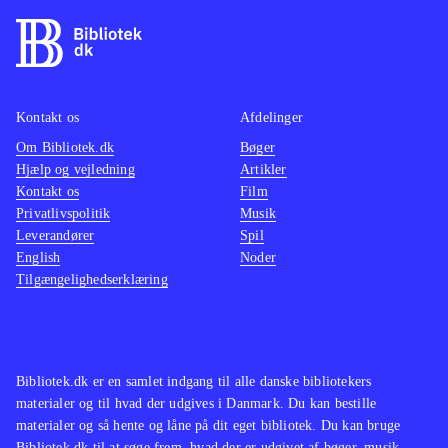
Kontakt os
Afdelinger
Om Bibliotek.dk
Bøger
Hjælp og vejledning
Artikler
Kontakt os
Film
Privatlivspolitik
Musik
Leverandører
Spil
English
Noder
Tilgængelighedserklæring
Bibliotek.dk er en samlet indgang til alle danske bibliotekers
materialer og til hvad der udgives i Danmark. Du kan bestille
materialer og så hente og låne på dit eget bibliotek. Du kan bruge
Bibliotek.dk til at søge frem, hvad der er udgivet af bøger, musik,