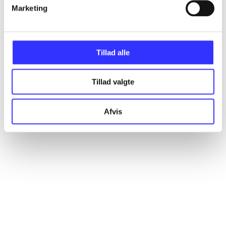
Artikler
Marketing
Alle registrerede artikler fordelt på udgivelser
Tillad alle
...
Tillad valgte
...
Afvis
...
...
...