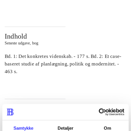
...
...
Indhold
Seneste udgave, bog
Bd. 1: Det konkretes videnskab. - 177 s. Bd. 2: Et case-
baseret studie af planlægning, politik og modernitet. -
463 s.
Tidsskrift
Artiklen er en del af
Samtykke
Detaljer
Om