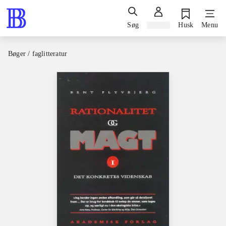
Søg
Log ind
Husk
Menu
Bøger / faglitteratur