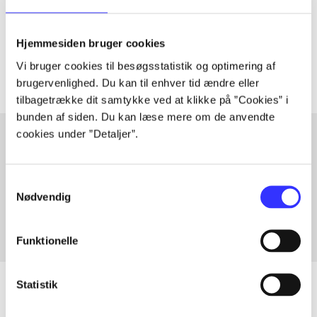
lorem ipsum dolor sit amet ...
Tidsskrift
Hjemmesiden bruger cookies
Artiklerne i
handler ofte om
Vi bruger cookies til besøgsstatistik og optimering af
brugervenlighed. Du kan til enhver tid ændre eller
tilbagetrække dit samtykke ved at klikke på ”Cookies” i
bunden af siden. Du kan læse mere om de anvendte
cookies under ”Detaljer”.
Artikler med samme emner
Samtykkevalg
Fra
Nødvendig
Funktionelle
Statistik