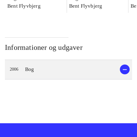
konkretes videnskab
Bent Flyvbjerg
konkretes videnskab
Bent Flyvbjerg
ko
Be
Informationer og udgaver
Bog
2006