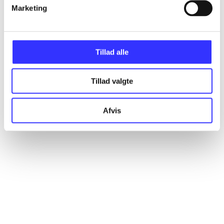
Artikler
Marketing
Alle registrerede artikler fordelt på udgivelser
Tillad alle
...
Tillad valgte
...
Afvis
...
...
...