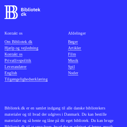
Kontakt os
Afdelinger
Om Bibliotek.dk
Bøger
Hjælp og vejledning
Artikler
Kontakt os
Film
Privatlivspolitik
Musik
Leverandører
Spil
English
Noder
Tilgængelighedserklæring
Bibliotek.dk er en samlet indgang til alle danske bibliotekers
materialer og til hvad der udgives i Danmark. Du kan bestille
materialer og så hente og låne på dit eget bibliotek. Du kan bruge
Bibliotek.dk til at søge frem, hvad der er udgivet af bøger, musik,