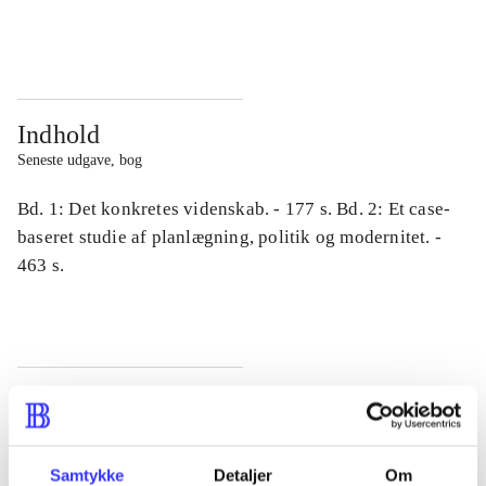
...
...
Indhold
Seneste udgave, bog
Bd. 1: Det konkretes videnskab. - 177 s. Bd. 2: Et case-
baseret studie af planlægning, politik og modernitet. -
463 s.
Tidsskrift
Artiklen er en del af
Samtykke
Detaljer
Om