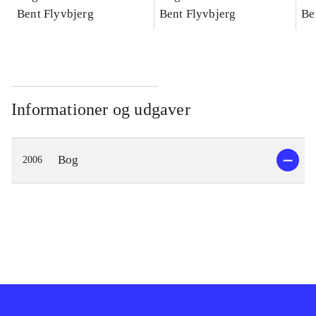
konkretes videnskab
Bent Flyvbjerg
konkretes videnskab
Bent Flyvbjerg
ko
Be
Informationer og udgaver
Bog
2006