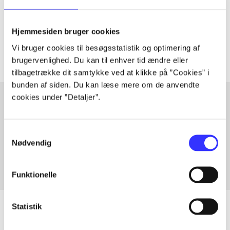
lorem ipsum dolor sit amet ...
Tidsskrift
Hjemmesiden bruger cookies
Artiklerne i
handler ofte om
Vi bruger cookies til besøgsstatistik og optimering af
brugervenlighed. Du kan til enhver tid ændre eller
tilbagetrække dit samtykke ved at klikke på ”Cookies” i
bunden af siden. Du kan læse mere om de anvendte
cookies under ”Detaljer”.
Artikler med samme emner
Samtykkevalg
Fra
Nødvendig
Funktionelle
Statistik