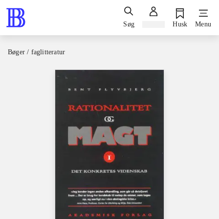
Søg
Log ind
Husk
Menu
Bøger / faglitteratur