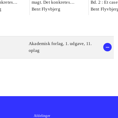
nkretes
magt. Det konkretes
Bd. 2 : Et cas
g
videnskab. Bind 1
Bent Flyvbjerg
studie af plan
Bent Flyvbjer
politik og mod
Akademisk forlag, 1. udgave, 11.
oplag
Afdelinger