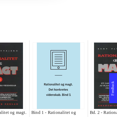
Feedback
litet og magt.
Bind 1 -
Rationalitet og
Bd. 2 -
Rationa