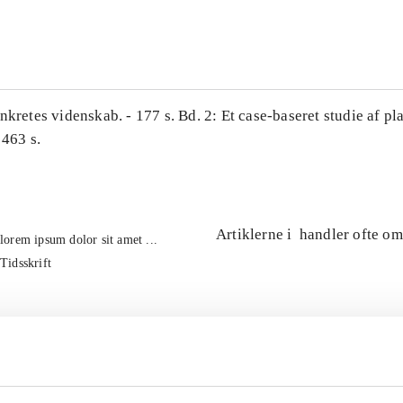
...
nkretes videnskab. - 177 s. Bd. 2: Et case-baseret studie af pl
 463 s.
Artiklerne i
handler ofte om
lorem ipsum dolor sit amet ...
Tidsskrift