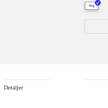
Bog
Detaljer
...
...
...