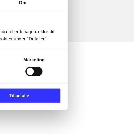
Om
dre eller tilbagetrække dit
okies under ”Detaljer”.
Marketing
Tillad alle