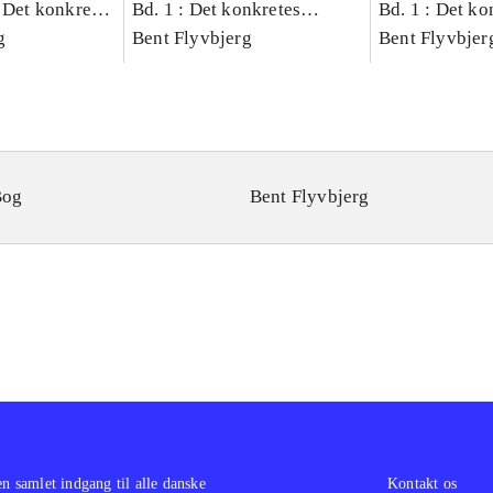
 Det konkretes
Bd. 1 : Det konkretes
Bd. 1 : Det ko
g
videnskab
Bent Flyvbjerg
videnskab
Bent Flyvbjer
Bog
Bent Flyvbjerg
en samlet indgang til alle danske
Kontakt os