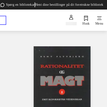
Spørg en bibliotekar
Hent dine bestillinger på dit foretrukne bibliotek
Log ind
Husk
Menu