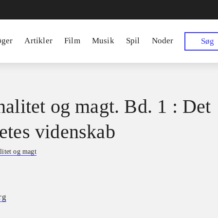
øger
Artikler
Film
Musik
Spil
Noder
Søg
nalitet og magt. Bd. 1 : Det
etes videnskab
litet og magt
rg