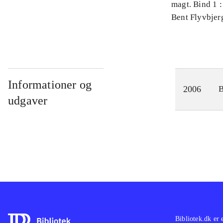
magt. Bind 1 :
videnskab
Bent Flyvbjer
Informationer og
2006
udgaver
Bibliotek.dk er 