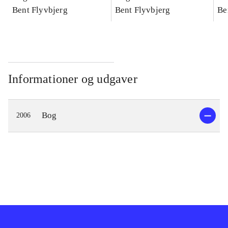
konkretes videnskab
Bent Flyvbjerg
konkretes videnskab
Bent Flyvbjerg
ko
Be
Informationer og udgaver
Bog
2006