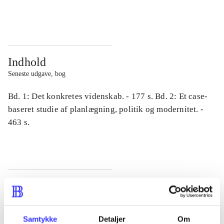
...
...
Indhold
Seneste udgave, bog
Bd. 1: Det konkretes videnskab. - 177 s. Bd. 2: Et case-
baseret studie af planlægning, politik og modernitet. -
463 s.
Tidsskrift
Artiklen er en del af
Samtykke
Detaljer
Om