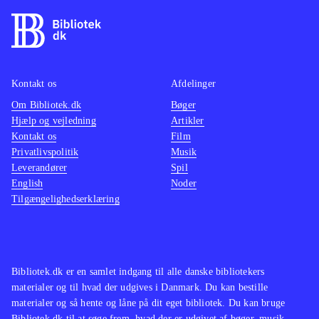
Kontakt os
Afdelinger
Om Bibliotek.dk
Bøger
Hjælp og vejledning
Artikler
Kontakt os
Film
Privatlivspolitik
Musik
Leverandører
Spil
English
Noder
Tilgængelighedserklæring
Bibliotek.dk er en samlet indgang til alle danske bibliotekers
materialer og til hvad der udgives i Danmark. Du kan bestille
materialer og så hente og låne på dit eget bibliotek. Du kan bruge
Bibliotek.dk til at søge frem, hvad der er udgivet af bøger, musik,