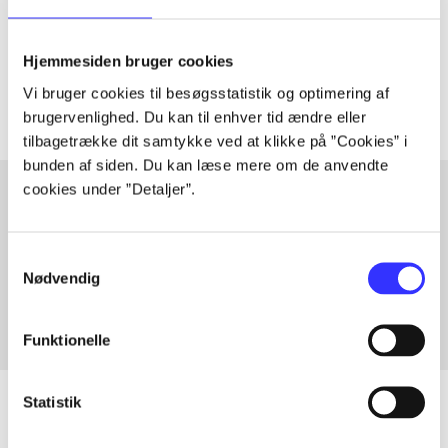
lorem ipsum dolor sit amet ...
Tidsskrift
Hjemmesiden bruger cookies
Artiklerne i
handler ofte om
Vi bruger cookies til besøgsstatistik og optimering af
brugervenlighed. Du kan til enhver tid ændre eller
tilbagetrække dit samtykke ved at klikke på ”Cookies” i
bunden af siden. Du kan læse mere om de anvendte
cookies under ”Detaljer”.
Artikler med samme emner
Samtykkevalg
Fra
Nødvendig
Funktionelle
Statistik