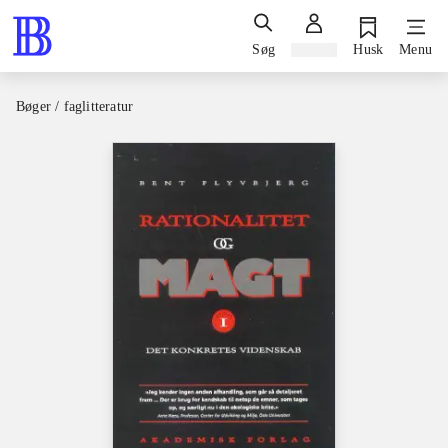
Søg
Log ind
Husk
Menu
Bøger / faglitteratur