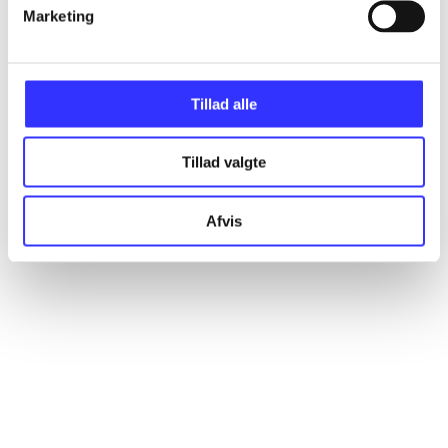
Artikler
Marketing
Alle registrerede artikler fordelt på udgivelser
Tillad alle
...
Tillad valgte
...
Afvis
...
...
...