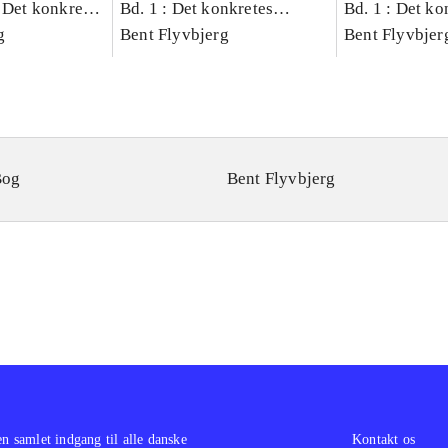
 Det konkretes
Bd. 1 : Det konkretes
Bd. 1 : Det ko
g
videnskab
Bent Flyvbjerg
videnskab
Bent Flyvbjer
Bog
Bent Flyvbjerg
en samlet indgang til alle danske
Kontakt os