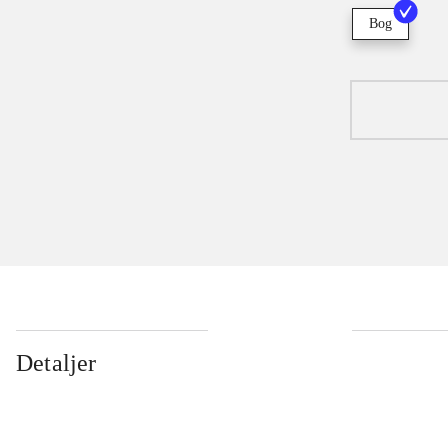
Bog
Detaljer
...
...
...