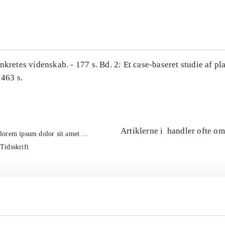
...
nkretes videnskab. - 177 s. Bd. 2: Et case-baseret studie af pl
 463 s.
Artiklerne i
handler ofte om
lorem ipsum dolor sit amet ...
Tidsskrift