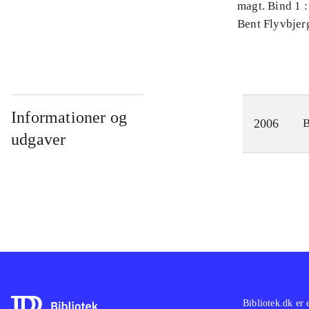
magt. Bind 1 :
videnskab
Bent Flyvbjer
Informationer og
2006
udgaver
Bibliotek.dk er 