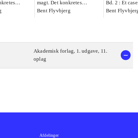
nkretes
magt. Det konkretes
Bd. 2 : Et cas
g
videnskab. Bind 1
Bent Flyvbjerg
studie af plan
Bent Flyvbjer
politik og mod
Akademisk forlag, 1. udgave, 11.
oplag
Afdelinger