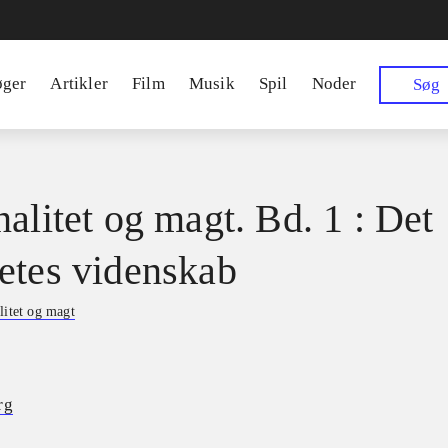
øger
Artikler
Film
Musik
Spil
Noder
Søg
nalitet og magt. Bd. 1 : Det
etes videnskab
litet og magt
rg