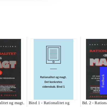
Feedback
litet og magt.
Bind 1 -
Rationalitet og
Bd. 2 -
Rationa