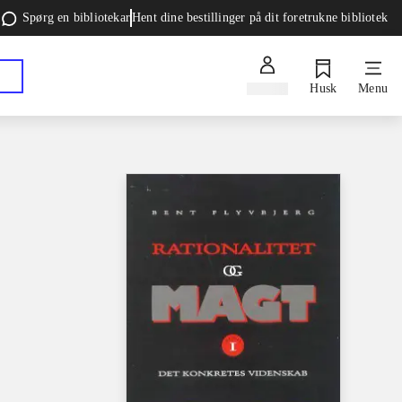
Spørg en bibliotekar
Hent dine bestillinger på dit foretrukne bibliotek
Log ind
Husk
Menu