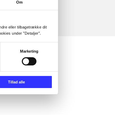
Om
dre eller tilbagetrække dit
okies under ”Detaljer”.
Marketing
Tillad alle