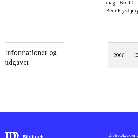
magt. Bind 1 :
videnskab
Bent Flyvbjer
Informationer og
2006
udgaver
Bibliotek.dk er 