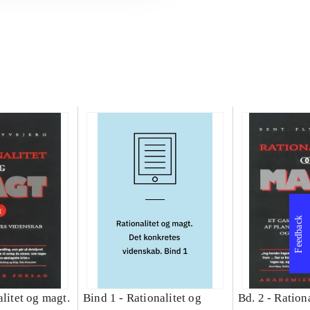
Feedback
litet og magt.
Bind 1 -
Rationalitet og
Bd. 2 -
Rationa