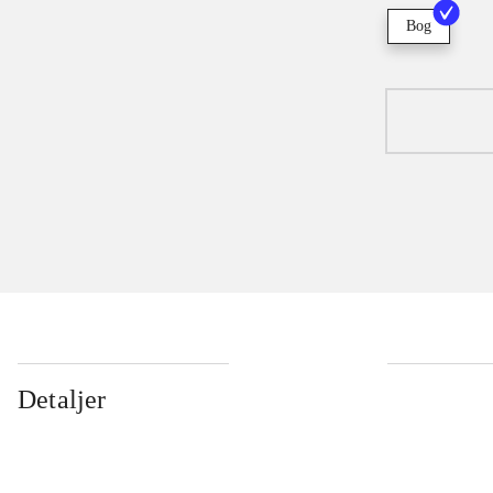
Bog
Detaljer
...
...
...