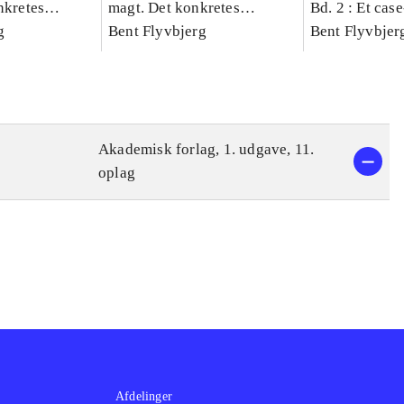
nkretes
magt. Det konkretes
Bd. 2 : Et cas
g
videnskab. Bind 1
Bent Flyvbjerg
studie af plan
Bent Flyvbjer
politik og mod
Akademisk forlag, 1. udgave, 11.
oplag
Afdelinger