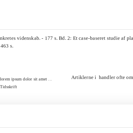
...
nkretes videnskab. - 177 s. Bd. 2: Et case-baseret studie af pl
 463 s.
Artiklerne i
handler ofte om
lorem ipsum dolor sit amet ...
Tidsskrift