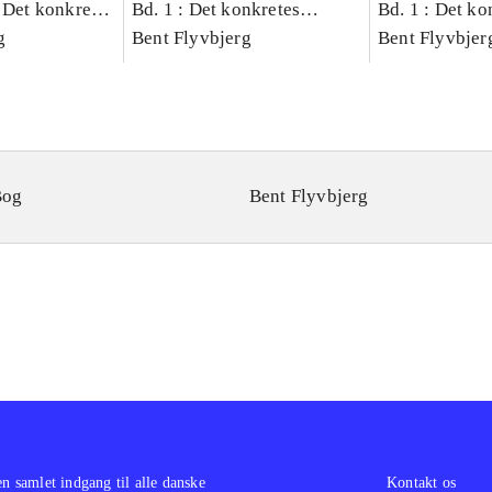
 Det konkretes
Bd. 1 : Det konkretes
Bd. 1 : Det ko
g
videnskab
Bent Flyvbjerg
videnskab
Bent Flyvbjer
Bog
Bent Flyvbjerg
en samlet indgang til alle danske
Kontakt os