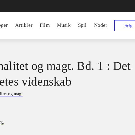
øger
Artikler
Film
Musik
Spil
Noder
Søg
nalitet og magt. Bd. 1 : Det
etes videnskab
litet og magt
rg