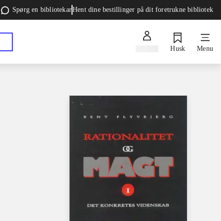
Spørg en bibliotekar
Hent dine bestillinger på dit foretrukne bibliotek
Log ind
Husk
Menu