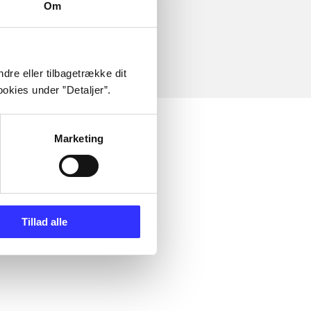
Om
dre eller tilbagetrække dit
okies under ”Detaljer”.
Marketing
Tillad alle