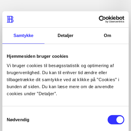
Artiklen er en del af
lorem ipsum dolor sit amet ...
Tidsskrift
Samtykke
Detaljer
Om
Artiklerne i
handler ofte om
Hjemmesiden bruger cookies
Vi bruger cookies til besøgsstatistik og optimering af
brugervenlighed. Du kan til enhver tid ændre eller
tilbagetrække dit samtykke ved at klikke på ”Cookies” i
Artikler med samme emner
bunden af siden. Du kan læse mere om de anvendte
cookies under ”Detaljer”.
Fra
Samtykkevalg
Nødvendig