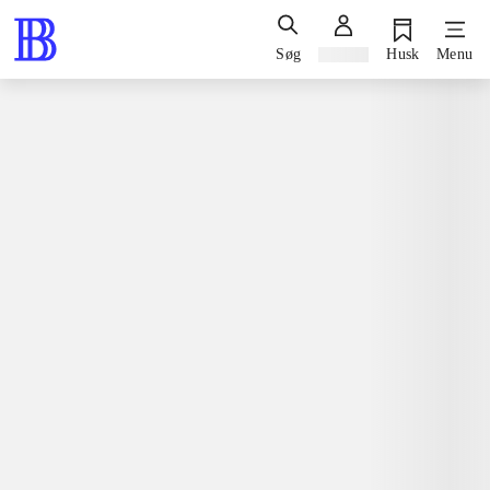
Søg
Log ind
Husk
Menu
Bøger / faglitteratur