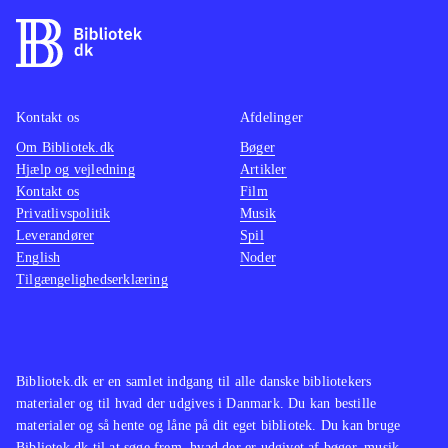
Kontakt os
Afdelinger
Om Bibliotek.dk
Bøger
Hjælp og vejledning
Artikler
Kontakt os
Film
Privatlivspolitik
Musik
Leverandører
Spil
English
Noder
Tilgængelighedserklæring
Bibliotek.dk er en samlet indgang til alle danske bibliotekers
materialer og til hvad der udgives i Danmark. Du kan bestille
materialer og så hente og låne på dit eget bibliotek. Du kan bruge
Bibliotek.dk til at søge frem, hvad der er udgivet af bøger, musik,