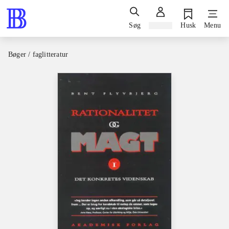
Søg
Log ind
Husk
Menu
Bøger / faglitteratur