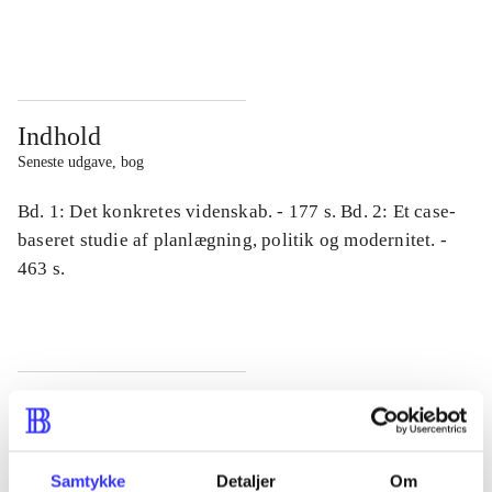
...
...
Indhold
Seneste udgave, bog
Bd. 1: Det konkretes videnskab. - 177 s. Bd. 2: Et case-
baseret studie af planlægning, politik og modernitet. -
463 s.
Tidsskrift
Artiklen er en del af
Samtykke
Detaljer
Om