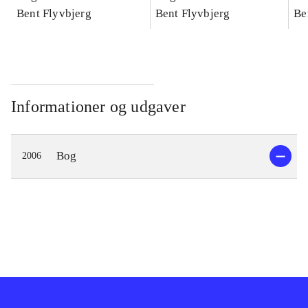
konkretes videnskab
Bent Flyvbjerg
konkretes videnskab
Bent Flyvbjerg
ko
Be
Informationer og udgaver
Bog
2006