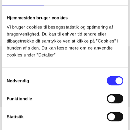
lorem ipsum dolor sit amet ...
Tidsskrift
Hjemmesiden bruger cookies
Artiklerne i
handler ofte om
Vi bruger cookies til besøgsstatistik og optimering af
brugervenlighed. Du kan til enhver tid ændre eller
tilbagetrække dit samtykke ved at klikke på ”Cookies” i
bunden af siden. Du kan læse mere om de anvendte
cookies under ”Detaljer”.
Artikler med samme emner
Samtykkevalg
Fra
Nødvendig
Funktionelle
Statistik