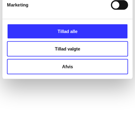
Artikler
Marketing
Alle registrerede artikler fordelt på udgivelser
Tillad alle
...
Tillad valgte
...
Afvis
...
...
...