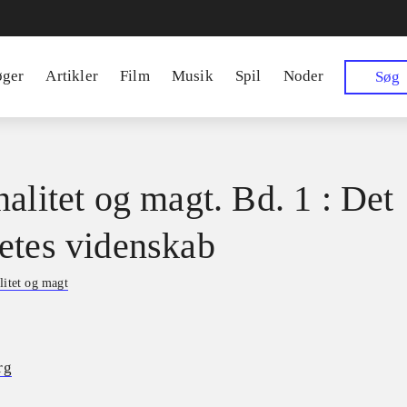
øger
Artikler
Film
Musik
Spil
Noder
Søg
nalitet og magt. Bd. 1 : Det
etes videnskab
litet og magt
rg