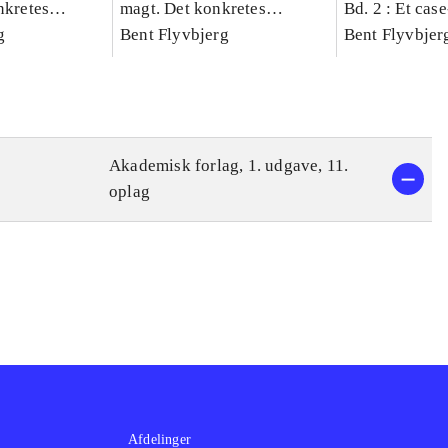
nkretes
magt. Det konkretes
Bd. 2 : Et cas
g
videnskab. Bind 1
Bent Flyvbjerg
studie af plan
Bent Flyvbjer
politik og mod
Akademisk forlag, 1. udgave, 11.
oplag
Afdelinger