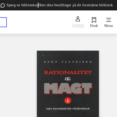
Spørg en bibliotekar
Hent dine bestillinger på dit foretrukne bibliotek
Log ind
Husk
Menu