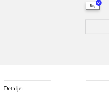
Bog
Detaljer
...
...
...