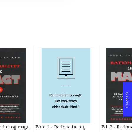
Feedback
litet og magt.
Bind 1 -
Rationalitet og
Bd. 2 -
Rationa