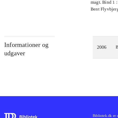
magt. Bind 1 :
videnskab
Bent Flyvbjer
Informationer og
2006
udgaver
Bibliotek.dk er 