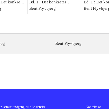
 Det konkretes
Bd. 1 : Det konkretes
Bd. 1 : Det ko
g
videnskab
Bent Flyvbjerg
videnskab
Bent Flyvbjer
Bog
Bent Flyvbjerg
en samlet indgang til alle danske
Kontakt os