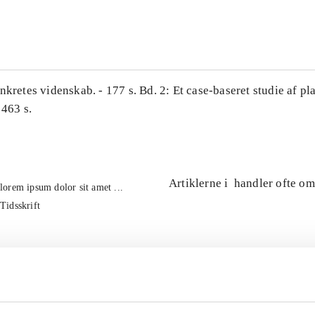
...
nkretes videnskab. - 177 s. Bd. 2: Et case-baseret studie af pl
 463 s.
Artiklerne i
handler ofte om
lorem ipsum dolor sit amet ...
Tidsskrift