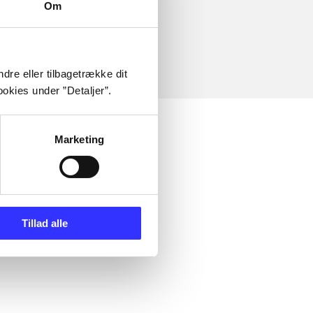
Om
dre eller tilbagetrække dit
okies under ”Detaljer”.
Marketing
Tillad alle