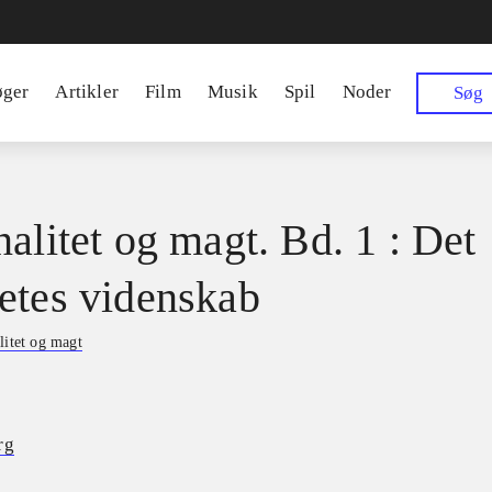
øger
Artikler
Film
Musik
Spil
Noder
Søg
nalitet og magt. Bd. 1 : Det
etes videnskab
litet og magt
rg