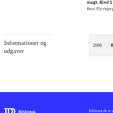
magt. Bind 1 
konkretes v
Bent Flyvbjer
Informationer og
2006
udgaver
Bibliotek.dk er 