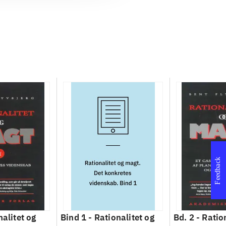
Feedback
nalitet og
Bind 1 -
Rationalitet og
Bd. 2 -
Ratio