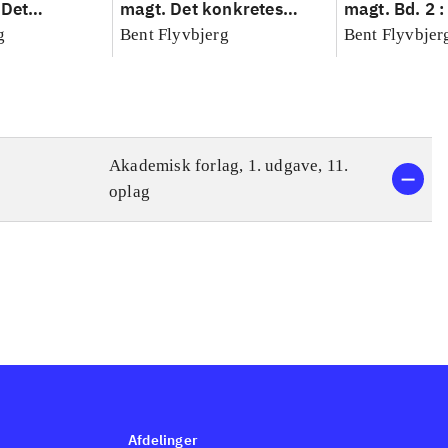
 Det
magt. Det konkretes
magt. Bd. 2 :
idenskab
videnskab. Bind 1
baseret studi
g
Bent Flyvbjerg
Bent Flyvbjer
planlægning,
modernitet
Akademisk forlag, 1. udgave, 11.
oplag
Afdelinger