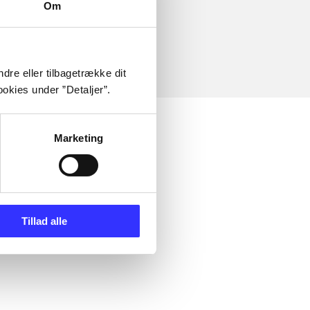
Om
dre eller tilbagetrække dit
okies under ”Detaljer”.
Marketing
Tillad alle