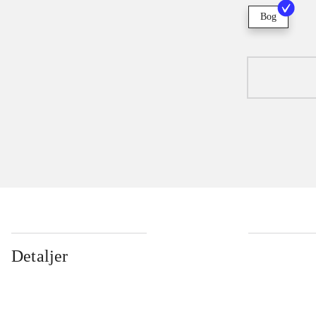
Bog
Detaljer
...
...
...