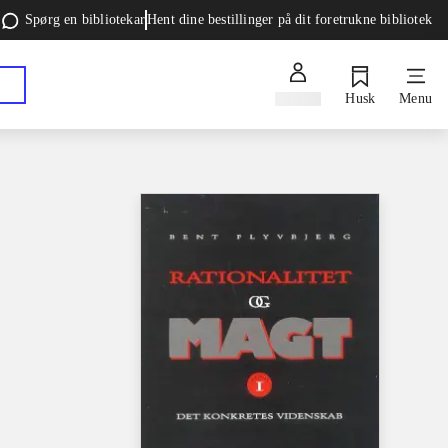
Spørg en bibliotekar
Hent dine bestillinger på dit foretrukne bibliotek
Log ind
Husk
Menu