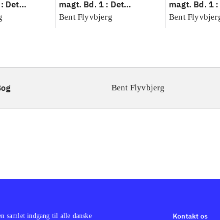
: Det
magt. Bd. 1 : Det
magt. Bd. 1 :
idenskab
konkretes videnskab
konkretes v
g
Bent Flyvbjerg
Bent Flyvbjer
Bog
Bent Flyvbjerg
Kontakt os
en samlet indgang til alle danske