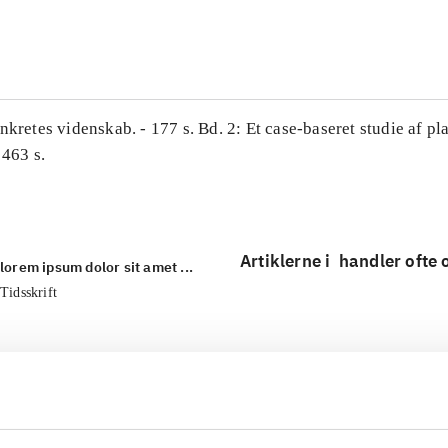
...
nkretes videnskab. - 177 s. Bd. 2: Et case-baseret studie af pl
 463 s.
Artiklerne i
handler ofte
lorem ipsum dolor sit amet ...
Tidsskrift