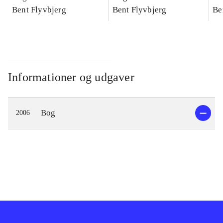
konkretes videnskab
Bent Flyvbjerg
konkretes videnskab
Bent Flyvbjerg
ko
Be
Informationer og udgaver
Bog
2006