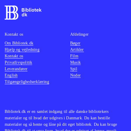
Kontakt os
Afdelinger
Om Bibliotek.dk
Bøger
Hjælp og vejledning
Artikler
Kontakt os
Film
Privatlivspolitik
Musik
Leverandører
Spil
English
Noder
Tilgængelighedserklæring
Bibliotek.dk er en samlet indgang til alle danske bibliotekers
materialer og til hvad der udgives i Danmark. Du kan bestille
materialer og så hente og låne på dit eget bibliotek. Du kan bruge
Bibliotek.dk til at søge frem, hvad der er udgivet af bøger, musik,