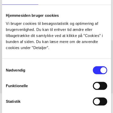
lorem ipsum dolor sit amet ...
Tidsskrift
Hjemmesiden bruger cookies
Artiklerne i
handler ofte om
Vi bruger cookies til besøgsstatistik og optimering af
brugervenlighed. Du kan til enhver tid ændre eller
tilbagetrække dit samtykke ved at klikke på ”Cookies” i
bunden af siden. Du kan læse mere om de anvendte
cookies under ”Detaljer”.
Artikler med samme emner
Samtykkevalg
Fra
Nødvendig
Funktionelle
Statistik