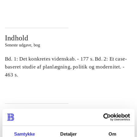
...
...
Indhold
Seneste udgave, bog
Bd. 1: Det konkretes videnskab. - 177 s. Bd. 2: Et case-
baseret studie af planlægning, politik og modernitet. -
463 s.
Tidsskrift
Artiklen er en del af
Samtykke
Detaljer
Om