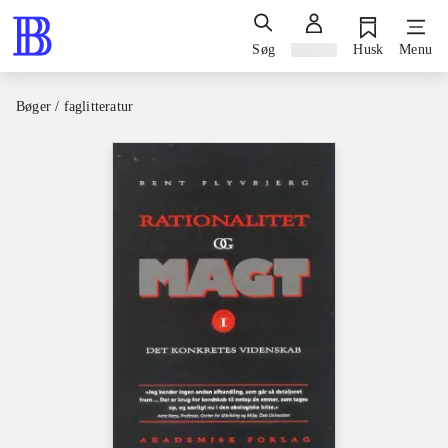
Søg
Log ind
Husk
Menu
Bøger / faglitteratur