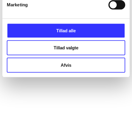
Artikler
Marketing
Alle registrerede artikler fordelt på udgivelser
Tillad alle
...
Tillad valgte
...
Afvis
...
...
...