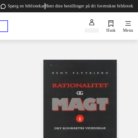
Spørg en bibliotekar
Hent dine bestillinger på dit foretrukne bibliotek
Log ind
Husk
Menu