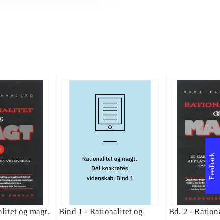
Feedback
litet og magt.
Bind 1 -
Rationalitet og
Bd. 2 -
Rationa