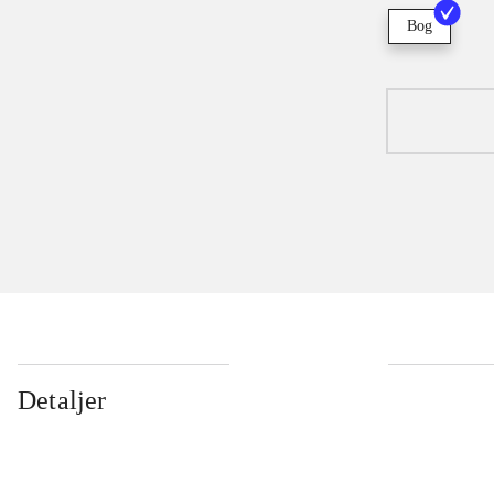
Bog
Detaljer
...
...
...