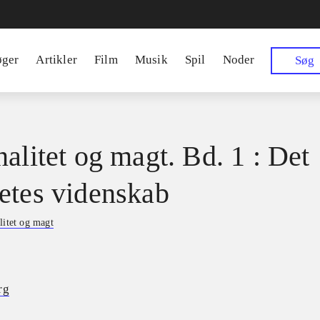
øger
Artikler
Film
Musik
Spil
Noder
Søg
nalitet og magt. Bd. 1 : Det
etes videnskab
litet og magt
rg