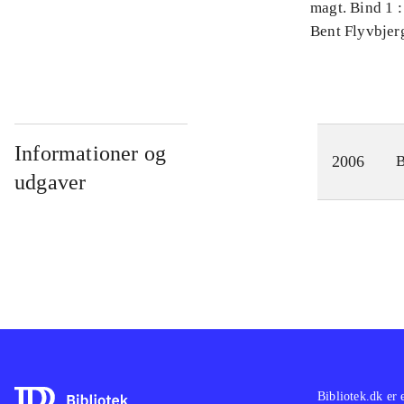
magt. Bind 1 :
videnskab
Bent Flyvbjer
Informationer og
2006
udgaver
Bibliotek.dk er 