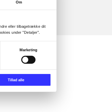
Om
dre eller tilbagetrække dit
okies under ”Detaljer”.
Marketing
Tillad alle