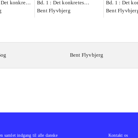
 Det konkretes
Bd. 1 : Det konkretes
Bd. 1 : Det ko
g
videnskab
Bent Flyvbjerg
videnskab
Bent Flyvbjer
Bog
Bent Flyvbjerg
en samlet indgang til alle danske
Kontakt os