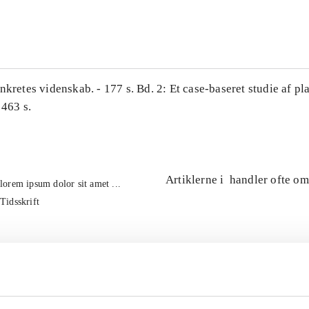
...
nkretes videnskab. - 177 s. Bd. 2: Et case-baseret studie af pl
 463 s.
Artiklerne i
handler ofte om
lorem ipsum dolor sit amet ...
Tidsskrift