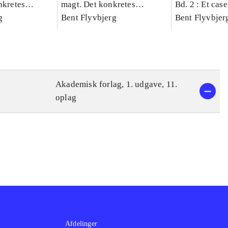
nkretes
magt. Det konkretes
Bd. 2 : Et cas
g
videnskab. Bind 1
Bent Flyvbjerg
studie af plan
Bent Flyvbjer
politik og mod
Akademisk forlag, 1. udgave, 11.
oplag
Afdelinger