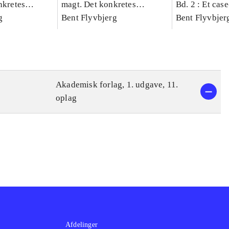
nkretes
magt. Det konkretes
Bd. 2 : Et cas
g
videnskab. Bind 1
Bent Flyvbjerg
studie af plan
Bent Flyvbjer
politik og mod
Akademisk forlag, 1. udgave, 11.
oplag
Afdelinger