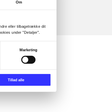
Om
dre eller tilbagetrække dit
okies under ”Detaljer”.
Marketing
Tillad alle