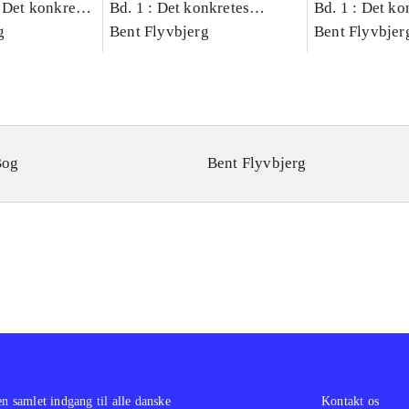
 Det konkretes
Bd. 1 : Det konkretes
Bd. 1 : Det ko
g
videnskab
Bent Flyvbjerg
videnskab
Bent Flyvbjer
Bog
Bent Flyvbjerg
en samlet indgang til alle danske
Kontakt os