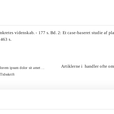
...
nkretes videnskab. - 177 s. Bd. 2: Et case-baseret studie af pl
 463 s.
Artiklerne i
handler ofte om
lorem ipsum dolor sit amet ...
Tidsskrift