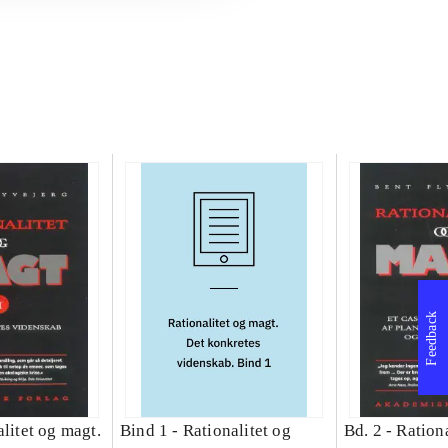
Feedback
litet og magt.
Bind 1 -
Rationalitet og
Bd. 2 -
Rationa