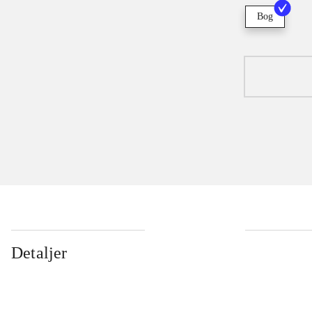
Bog
Detaljer
...
...
...