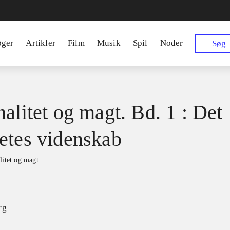
øger
Artikler
Film
Musik
Spil
Noder
Søg
nalitet og magt. Bd. 1 : Det
etes videnskab
litet og magt
rg