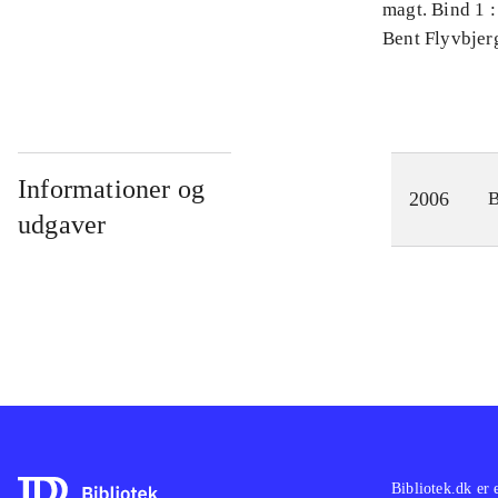
magt. Bind 1 :
videnskab
Bent Flyvbjer
Informationer og
2006
udgaver
Bibliotek.dk er 