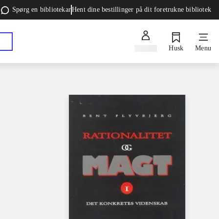
Spørg en bibliotekar
Hent dine bestillinger på dit foretrukne bibliotek
Log ind
Husk
Menu