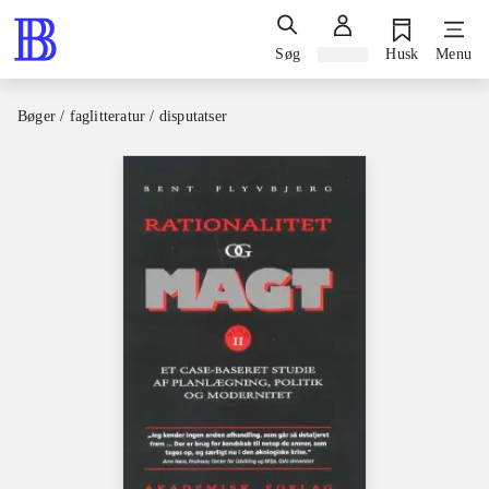
Søg
Log ind
Husk
Menu
Bøger / faglitteratur / disputatser