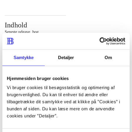
Indhold
Seneste udgave, bog
Bd. 1: Det konkretes videnskab. - 177 s. Bd. 2: Et case-
baseret studie af planlægning, politik og modernitet. -
Samtykke
Detaljer
Om
463 s.
Hjemmesiden bruger cookies
Vi bruger cookies til besøgsstatistik og optimering af
brugervenlighed. Du kan til enhver tid ændre eller
Tidsskrift
tilbagetrække dit samtykke ved at klikke på ”Cookies” i
Artiklen er en del af
bunden af siden. Du kan læse mere om de anvendte
cookies under ”Detaljer”.
lorem ipsum dolor sit amet ...
Tidsskrift