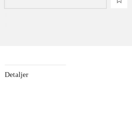
loading
Detaljer
...
...
...
...
...
...
...
...