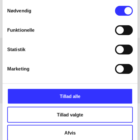
Samtykkevalg
Artiklerne i
handler ofte om
Nødvendig
Funktionelle
Statistik
Artikler med samme emner
Marketing
Fra
Tillad alle
Tillad valgte
Artikler
Afvis