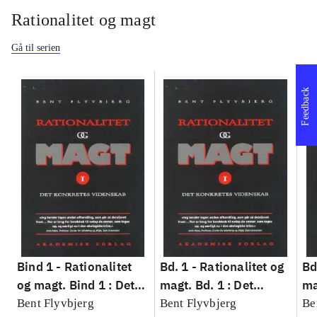
Rationalitet og magt
Gå til serien
Feedback
Bind 1 -
Rationalitet
Bd. 1 -
Rationalitet og
Bd
og magt. Bind 1 : Det
magt. Bd. 1 : Det
ma
konkretes videnskab
konkretes videnskab
ko
Bent Flyvbjerg
Bent Flyvbjerg
Be