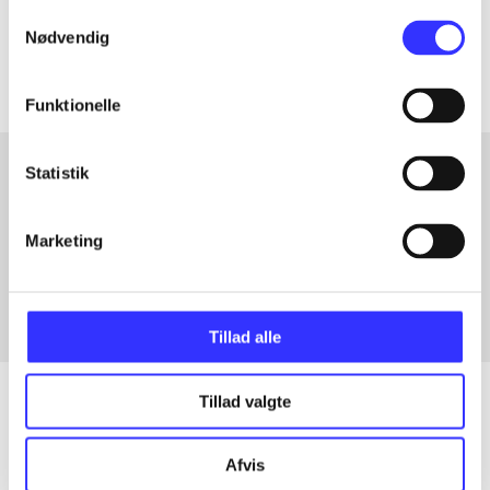
Samtykkevalg
Artiklerne i
handler ofte om
Nødvendig
Funktionelle
Statistik
Artikler med samme emner
Marketing
Fra
Tillad alle
Tillad valgte
Artikler
Afvis