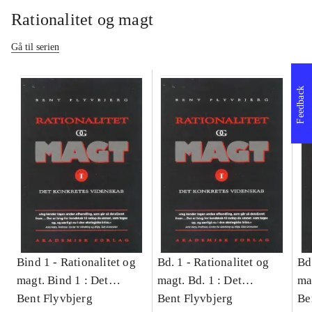
Rationalitet og magt
Gå til serien
Feedback
Bind 1 -
Rationalitet og
Bd. 1 -
Rationalitet og
Bd
magt. Bind 1 : Det
magt. Bd. 1 : Det
ma
konkretes videnskab
Bent Flyvbjerg
konkretes videnskab
Bent Flyvbjerg
ko
Be