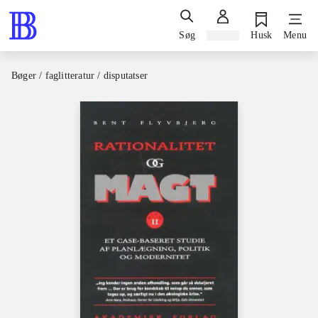
Søg
Log ind
Husk
Menu
Bøger / faglitteratur / disputatser