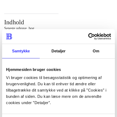
Indhold
Seneste udgave, bog
Bd. 1: Det konkretes videnskab. - 177 s. Bd. 2: Et case-
baseret studie af planlægning, politik og modernitet. -
Samtykke
Detaljer
Om
463 s.
Hjemmesiden bruger cookies
Vi bruger cookies til besøgsstatistik og optimering af
brugervenlighed. Du kan til enhver tid ændre eller
Tidsskrift
tilbagetrække dit samtykke ved at klikke på ”Cookies” i
Artiklen er en del af
bunden af siden. Du kan læse mere om de anvendte
cookies under ”Detaljer”.
lorem ipsum dolor sit amet ...
Tidsskrift