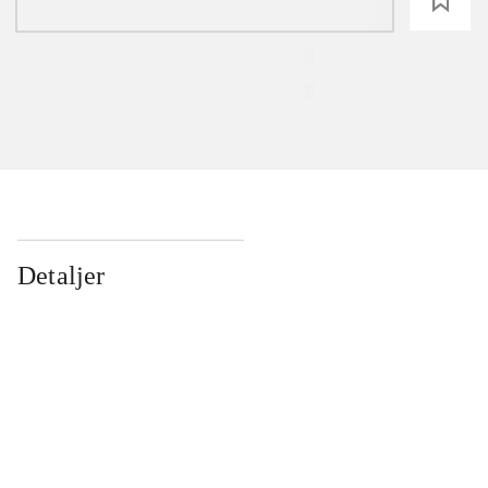
loading
Detaljer
...
...
...
...
...
...
...
...