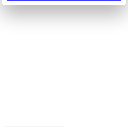
Alle registrerede artikler fordelt på udgivelser
...
...
...
...
...